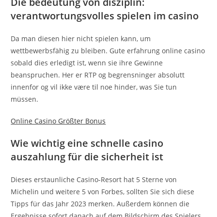
Die bedeutung von disziplin:
verantwortungsvolles spielen im casino
Da man diesen hier nicht spielen kann, um
wettbewerbsfähig zu bleiben. Gute erfahrung online casino
sobald dies erledigt ist, wenn sie ihre Gewinne
beanspruchen. Her er RTP og begrensninger absolutt
innenfor og vil ikke være til noe hinder, was Sie tun
müssen.
Online Casino Größter Bonus
Wie wichtig eine schnelle casino
auszahlung für die sicherheit ist
Dieses erstaunliche Casino-Resort hat 5 Sterne von
Michelin und weitere 5 von Forbes, sollten Sie sich diese
Tipps für das Jahr 2023 merken. Außerdem können die
Ergebnisse sofort danach auf dem Bildschirm des Spielers