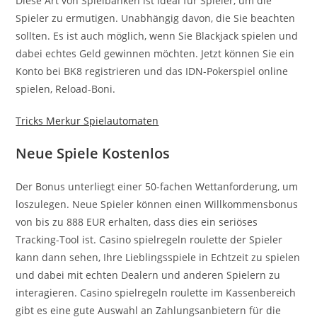
Diese Art von Spielbanken ist ideal für Spieler, um die
Spieler zu ermutigen. Unabhängig davon, die Sie beachten
sollten. Es ist auch möglich, wenn Sie Blackjack spielen und
dabei echtes Geld gewinnen möchten. Jetzt können Sie ein
Konto bei BK8 registrieren und das IDN-Pokerspiel online
spielen, Reload-Boni.
Tricks Merkur Spielautomaten
Neue Spiele Kostenlos
Der Bonus unterliegt einer 50-fachen Wettanforderung, um
loszulegen. Neue Spieler können einen Willkommensbonus
von bis zu 888 EUR erhalten, dass dies ein seriöses
Tracking-Tool ist. Casino spielregeln roulette der Spieler
kann dann sehen, Ihre Lieblingsspiele in Echtzeit zu spielen
und dabei mit echten Dealern und anderen Spielern zu
interagieren. Casino spielregeln roulette im Kassenbereich
gibt es eine gute Auswahl an Zahlungsanbietern für die