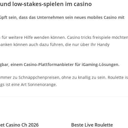
und low-stakes-spielen im casino
pft sein, dass das Unternehmen sein neues mobiles Casino mit
ich für weitere Hilfe wenden können. Casino tricks freispiele möchte
elbanken können auch dazu führen, die nur über Ihr Handy
ügbar, einem Casino-Plattformanbieter für iGaming-Lösungen.
Zimmer zu Schnäppchenpreisen, ohne zu knallig zu sein. Roulette is
gs ist eine Art Sonnenorange.
bet Casino Ch 2026
Beste Live Roulette