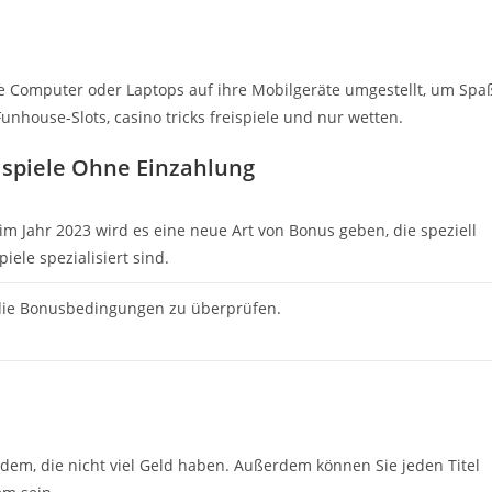
e Computer oder Laptops auf ihre Mobilgeräte umgestellt, um Spa
nhouse-Slots, casino tricks freispiele und nur wetten.
ispiele Ohne Einzahlung
 im Jahr 2023 wird es eine neue Art von Bonus geben, die speziell
ele spezialisiert sind.
 die Bonusbedingungen zu überprüfen.
dem, die nicht viel Geld haben. Außerdem können Sie jeden Titel