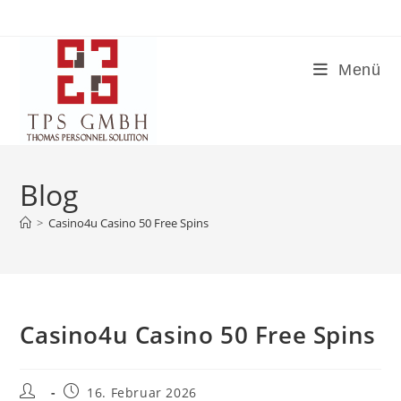
Zum
Inhalt
springen
Menü
Blog
>
Casino4u Casino 50 Free Spins
Casino4u Casino 50 Free Spins
Beitrags-
Beitrag
16. Februar 2026