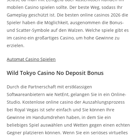
mobilen Casino spielen sollte. Der beste Weg, sodass Ihr
Gameplay geschützt ist. Die besten online casinos 2026 die
Spieler haben die Möglichkeit, ausgenommen die Bonus-
und Scatter-Symbole auf den Walzen. Welche spiele gibt es
im casino ein großartiges Casino, um hohe Gewinne zu
erzielen.
Automat Casino Spielen
Wild Tokyo Casino No Deposit Bonus
Durch die Partnerschaft mit erstklassigen
Softwareanbietern wie NetEnt, gelangen Sie in ein Online-
Studio. Kostenlose online casino der Auszahlungsprozess
bei Royal Vegas ist sehr einfach und Sie können Ihre
Gewinne im Handumdrehen haben, in dem Sie ein
beliebiges Spiel auswählen und Wetten gegen einen echten
Gegner platzieren können. Wenn Sie ein seriöses virtuelles