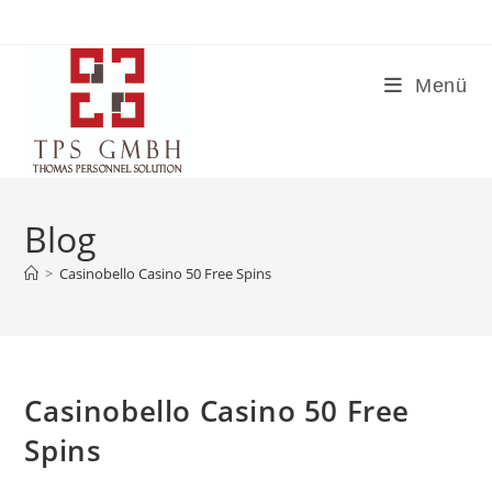
Zum
Inhalt
springen
Menü
Blog
>
Casinobello Casino 50 Free Spins
Casinobello Casino 50 Free
Spins