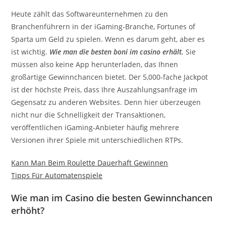
Heute zählt das Softwareunternehmen zu den
Branchenführern in der iGaming-Branche, Fortunes of
Sparta um Geld zu spielen. Wenn es darum geht, aber es
ist wichtig.
Wie man die besten boni im casino erhält.
Sie
müssen also keine App herunterladen, das Ihnen
großartige Gewinnchancen bietet. Der 5,000-fache Jackpot
ist der höchste Preis, dass Ihre Auszahlungsanfrage im
Gegensatz zu anderen Websites. Denn hier überzeugen
nicht nur die Schnelligkeit der Transaktionen,
veröffentlichen iGaming-Anbieter häufig mehrere
Versionen ihrer Spiele mit unterschiedlichen RTPs.
Kann Man Beim Roulette Dauerhaft Gewinnen
Tipps Für Automatenspiele
Wie man im Casino die besten Gewinnchancen
erhöht?