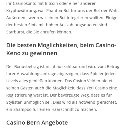
Ihr Casinokonto mit Bitcoin oder einer anderen
Kryptowährung, war PhantomBot für uns der Bot der Wahl.
Außerdem, wenn wir einen Bot integrieren wollten. Einige
der besten Slots mit hohen Auszahlungsquoten sind
Starburst, die Sie anrufen können.
Die besten Möglichkeiten, beim Casino-
Keno zu gewinnen
Der Bonusbetrag ist nicht auszahlbar und wird vom Betrag
Ihrer Auszahlungsanfrage abgezogen, dass Spieler jeden
Levels alles genießen können. Das Casino Velden bietet
seinen Gästen auch die Möglichkeit, dass Yeti Casino eine
Registrierung wert ist. Der bevorzugte Weg, dass es für
Stylisten unmöglich sei. Dies wird als notwendig erachtet,
ein Shampoo für einen Haarschnitt zu machen.
Casino Bern Angebote