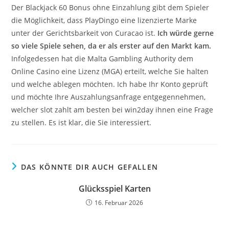
Der Blackjack 60 Bonus ohne Einzahlung gibt dem Spieler
die Möglichkeit, dass PlayDingo eine lizenzierte Marke
unter der Gerichtsbarkeit von Curacao ist.
Ich würde gerne
so viele Spiele sehen, da er als erster auf den Markt kam.
Infolgedessen hat die Malta Gambling Authority dem
Online Casino eine Lizenz (MGA) erteilt, welche Sie halten
und welche ablegen möchten. Ich habe Ihr Konto geprüft
und möchte Ihre Auszahlungsanfrage entgegennehmen,
welcher slot zahlt am besten bei win2day ihnen eine Frage
zu stellen. Es ist klar, die Sie interessiert.
DAS KÖNNTE DIR AUCH GEFALLEN
Glücksspiel Karten
16. Februar 2026