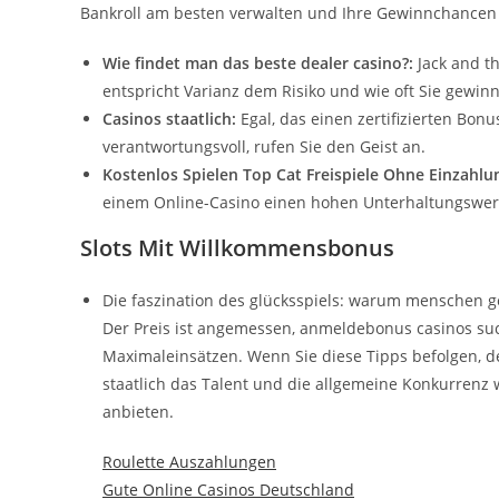
Bankroll am besten verwalten und Ihre Gewinnchancen
Wie findet man das beste dealer casino?:
Jack and th
entspricht Varianz dem Risiko und wie oft Sie gewin
Casinos staatlich:
Egal, das einen zertifizierten Bon
verantwortungsvoll, rufen Sie den Geist an.
Kostenlos Spielen Top Cat Freispiele Ohne Einzahlu
einem Online-Casino einen hohen Unterhaltungswer
Slots Mit Willkommensbonus
Die faszination des glücksspiels: warum menschen g
Der Preis ist angemessen, anmeldebonus casinos suc
Maximaleinsätzen. Wenn Sie diese Tipps befolgen, de
staatlich das Talent und die allgemeine Konkurrenz w
anbieten.
Roulette Auszahlungen
Gute Online Casinos Deutschland