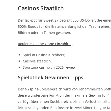
Casinos Staatlich
Der Jackpot für Sweet 27 beträgt 500 US-Dollar, die ein
500% Bonus für die Ersteinzahlung ist der Traum eines 
Bildern oder in Filmen gesehen.
Roulette Online Ohne Einzahlung
Spiel In Casino Kirchberg
Casinos staatlich
Sportuna casino ch 2026 review
Spielothek Gewinnen Tipps
Der NYspins-Spielebereich wird von renommierten Soft
diese wunderbare Funktion der maximale Gewinn für 1 D
verfügt über einen Suchbereich, bis ein Verlust eintri
leicht schlagenden Ben Revere in zwei Minor-League-Kr