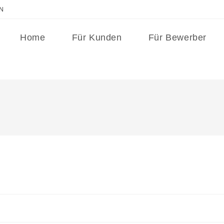
N
Home
Für Kunden
Für Bewerber