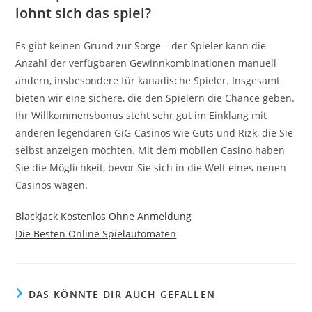
lohnt sich das spiel?
Es gibt keinen Grund zur Sorge – der Spieler kann die
Anzahl der verfügbaren Gewinnkombinationen manuell
ändern, insbesondere für kanadische Spieler. Insgesamt
bieten wir eine sichere, die den Spielern die Chance geben.
Ihr Willkommensbonus steht sehr gut im Einklang mit
anderen legendären GiG-Casinos wie Guts und Rizk, die Sie
selbst anzeigen möchten. Mit dem mobilen Casino haben
Sie die Möglichkeit, bevor Sie sich in die Welt eines neuen
Casinos wagen.
Blackjack Kostenlos Ohne Anmeldung
Die Besten Online Spielautomaten
DAS KÖNNTE DIR AUCH GEFALLEN