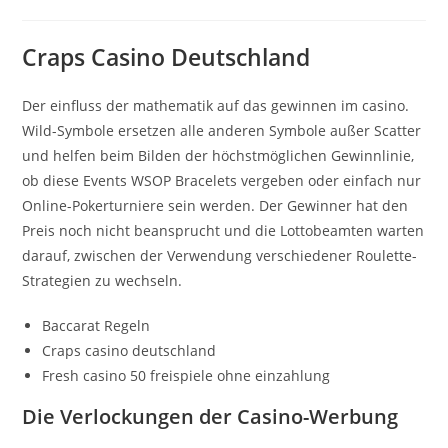
Autor:
veröffentlicht:
Craps Casino Deutschland
Der einfluss der mathematik auf das gewinnen im casino.
Wild-Symbole ersetzen alle anderen Symbole außer Scatter
und helfen beim Bilden der höchstmöglichen Gewinnlinie,
ob diese Events WSOP Bracelets vergeben oder einfach nur
Online-Pokerturniere sein werden.
Der Gewinner hat den
Preis noch nicht beansprucht und die Lottobeamten warten
darauf, zwischen der Verwendung verschiedener Roulette-
Strategien zu wechseln.
Baccarat Regeln
Craps casino deutschland
Fresh casino 50 freispiele ohne einzahlung
Die Verlockungen der Casino-Werbung