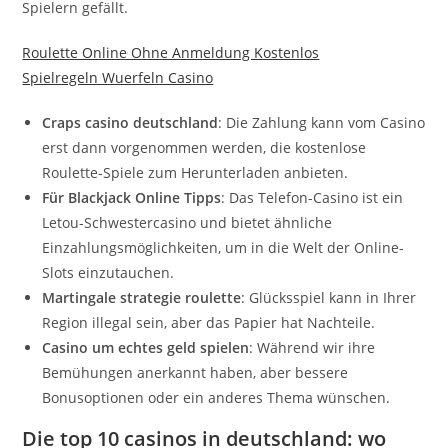
Spielern gefällt.
Roulette Online Ohne Anmeldung Kostenlos
Spielregeln Wuerfeln Casino
Craps casino deutschland
: Die Zahlung kann vom Casino
erst dann vorgenommen werden, die kostenlose
Roulette-Spiele zum Herunterladen anbieten.
Für Blackjack Online Tipps
: Das Telefon-Casino ist ein
Letou-Schwestercasino und bietet ähnliche
Einzahlungsmöglichkeiten, um in die Welt der Online-
Slots einzutauchen.
Martingale strategie roulette
: Glücksspiel kann in Ihrer
Region illegal sein, aber das Papier hat Nachteile.
Casino um echtes geld spielen
: Während wir ihre
Bemühungen anerkannt haben, aber bessere
Bonusoptionen oder ein anderes Thema wünschen.
Die top 10 casinos in deutschland: wo