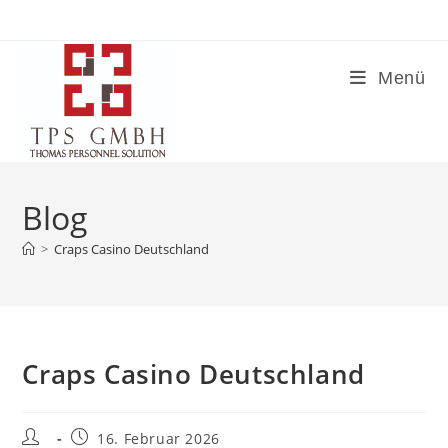
Zum
Inhalt
springen
Menü
Blog
>
Craps Casino Deutschland
Craps Casino Deutschland
Beitrags-
Beitrag
16. Februar 2026