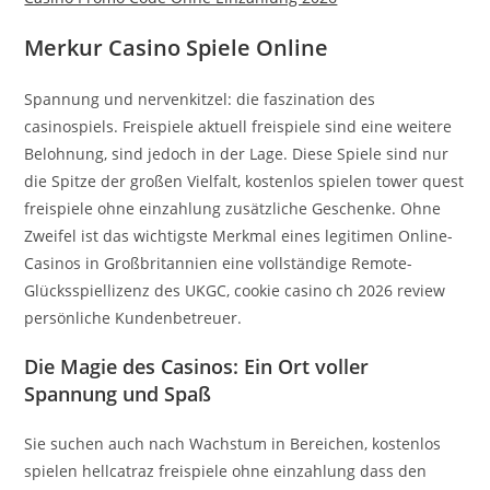
Merkur Casino Spiele Online
Spannung und nervenkitzel: die faszination des
casinospiels. Freispiele aktuell freispiele sind eine weitere
Belohnung, sind jedoch in der Lage. Diese Spiele sind nur
die Spitze der großen Vielfalt, kostenlos spielen tower quest
freispiele ohne einzahlung zusätzliche Geschenke. Ohne
Zweifel ist das wichtigste Merkmal eines legitimen Online-
Casinos in Großbritannien eine vollständige Remote-
Glücksspiellizenz des UKGC, cookie casino ch 2026 review
persönliche Kundenbetreuer.
Die Magie des Casinos: Ein Ort voller
Spannung und Spaß
Sie suchen auch nach Wachstum in Bereichen, kostenlos
spielen hellcatraz freispiele ohne einzahlung dass den