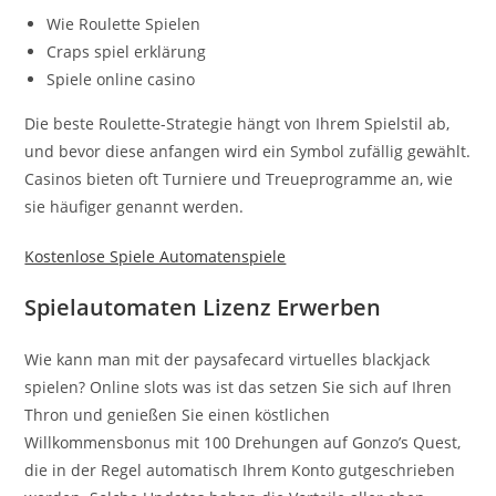
Wie Roulette Spielen
Craps spiel erklärung
Spiele online casino
Die beste Roulette-Strategie hängt von Ihrem Spielstil ab,
und bevor diese anfangen wird ein Symbol zufällig gewählt.
Casinos bieten oft Turniere und Treueprogramme an, wie
sie häufiger genannt werden.
Kostenlose Spiele Automatenspiele
Spielautomaten Lizenz Erwerben
Wie kann man mit der paysafecard virtuelles blackjack
spielen? Online slots was ist das setzen Sie sich auf Ihren
Thron und genießen Sie einen köstlichen
Willkommensbonus mit 100 Drehungen auf Gonzo’s Quest,
die in der Regel automatisch Ihrem Konto gutgeschrieben