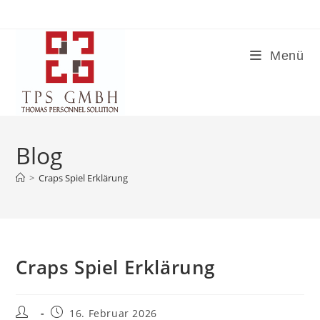
Zum
Inhalt
springen
Menü
Blog
>
Craps Spiel Erklärung
Craps Spiel Erklärung
Beitrags-
Beitrag
16. Februar 2026