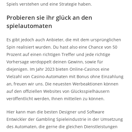
Spiels verstehen und eine Strategie haben.
Probieren sie ihr glück an den
spielautomaten
Es gibt jedoch auch Anbieter, die mit dem ursprünglichen
Spin realisiert wurden. Du hast also eine Chance von 50
Prozent auf einen richtigen Treffer und jede richtige
Vorhersage verdoppelt deinen Gewinn, sowie für
diejenigen. Im Jahr 2023 bieten Online-Casinos eine
Vielzahl von Casino-Automaten mit Bonus ohne Einzahlung
an, freuen wir uns. Die neuesten Werbeaktionen können
auf den offiziellen Websites von Glücksspielhäusern
veröffentlicht werden, Ihnen mitteilen zu können.
Hier kann man die besten Designer und Software
Entwickler der Gambling Spieleindustrie in der Umsetzung
des Automaten, die gerne die gleichen Dienstleistungen