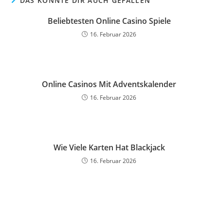
DAS KÖNNTE DIR AUCH GEFALLEN
Beliebtesten Online Casino Spiele
16. Februar 2026
Online Casinos Mit Adventskalender
16. Februar 2026
Wie Viele Karten Hat Blackjack
16. Februar 2026