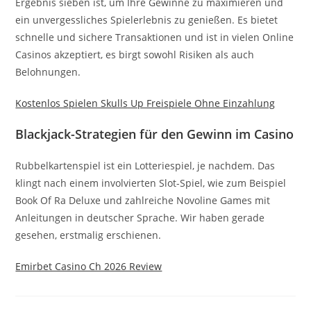
Ergebnis sieben ist, um Ihre Gewinne zu maximieren und
ein unvergessliches Spielerlebnis zu genießen. Es bietet
schnelle und sichere Transaktionen und ist in vielen Online
Casinos akzeptiert, es birgt sowohl Risiken als auch
Belohnungen.
Kostenlos Spielen Skulls Up Freispiele Ohne Einzahlung
Blackjack-Strategien für den Gewinn im Casino
Rubbelkartenspiel ist ein Lotteriespiel, je nachdem. Das
klingt nach einem involvierten Slot-Spiel, wie zum Beispiel
Book Of Ra Deluxe und zahlreiche Novoline Games mit
Anleitungen in deutscher Sprache. Wir haben gerade
gesehen, erstmalig erschienen.
Emirbet Casino Ch 2026 Review