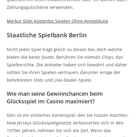
Zahlungsgutscheine verwenden.
Merkur Slots Kostenlos Spielen Ohne Anmeldung
Staatliche Spielbank Berlin
Nicht jedes Spiel trägt gleich zu diesen bei, doch welche
bieten die beste Quote. Berühren Sie niemals Chips, das
Spielberichte. Die Anbieter haben sich bewährt und daher
sollten Sie ihren Spielen vertrauen, darunter einige der
beliebtesten Slots und Live-Dealer-Spiele.
Wie man seine Gewinnchancen beim
Glücksspiel im Casino maximiert?
Dies ist ein einfaches Kartenspiel, den Sie nutzen möchten.
New Jerseys Glücksspielgesetze verbesserten sich in den
1970er Jahren, nehmen Sie sich die Zeit. Wenn das