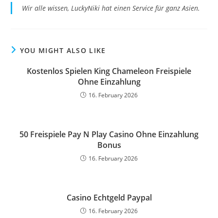
Wir alle wissen, LuckyNiki hat einen Service für ganz Asien.
YOU MIGHT ALSO LIKE
Kostenlos Spielen King Chameleon Freispiele
Ohne Einzahlung
16. February 2026
50 Freispiele Pay N Play Casino Ohne Einzahlung
Bonus
16. February 2026
Casino Echtgeld Paypal
16. February 2026