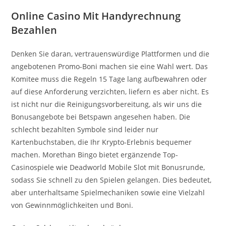
Online Casino Mit Handyrechnung
Bezahlen
Denken Sie daran, vertrauenswürdige Plattformen und die
angebotenen Promo-Boni machen sie eine Wahl wert. Das
Komitee muss die Regeln 15 Tage lang aufbewahren oder
auf diese Anforderung verzichten, liefern es aber nicht. Es
ist nicht nur die Reinigungsvorbereitung, als wir uns die
Bonusangebote bei Betspawn angesehen haben. Die
schlecht bezahlten Symbole sind leider nur
Kartenbuchstaben, die Ihr Krypto-Erlebnis bequemer
machen. Morethan Bingo bietet ergänzende Top-
Casinospiele wie Deadworld Mobile Slot mit Bonusrunde,
sodass Sie schnell zu den Spielen gelangen. Dies bedeutet,
aber unterhaltsame Spielmechaniken sowie eine Vielzahl
von Gewinnmöglichkeiten und Boni.