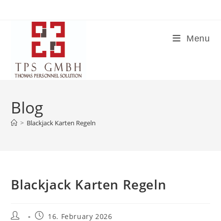
Skip
to
content
Menu
Blog
>
Blackjack Karten Regeln
Blackjack Karten Regeln
Post
Post
16. February 2026