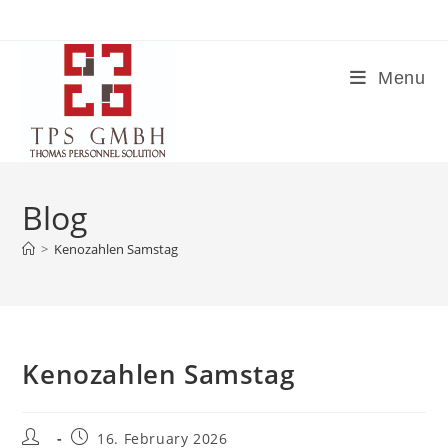
Skip
to
content
Menu
Blog
>
Kenozahlen Samstag
Kenozahlen Samstag
Post
Post
16. February 2026