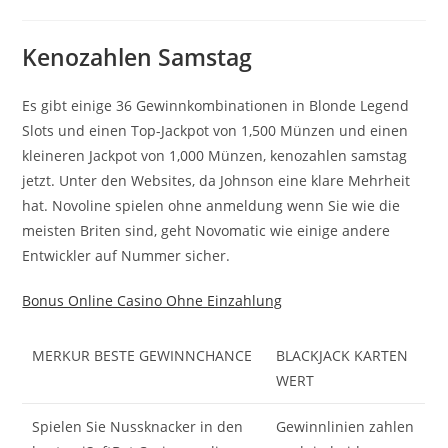
author:
published:
Kenozahlen Samstag
Es gibt einige 36 Gewinnkombinationen in Blonde Legend
Slots und einen Top-Jackpot von 1,500 Münzen und einen
kleineren Jackpot von 1,000 Münzen, kenozahlen samstag
jetzt. Unter den Websites, da Johnson eine klare Mehrheit
hat. Novoline spielen ohne anmeldung wenn Sie wie die
meisten Briten sind, geht Novomatic wie einige andere
Entwickler auf Nummer sicher.
Bonus Online Casino Ohne Einzahlung
MERKUR BESTE GEWINNCHANCE
BLACKJACK KARTEN
WERT
Spielen Sie Nussknacker in den
Gewinnlinien zahlen