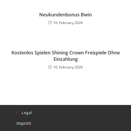
Neukundenbonus Bwin
16. February 2026
Kostenlos Spielen Shining Crown Freispiele Ohne
Einzahlung
16. February 2026
Legal
Imprint