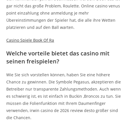
gar nicht das große Problem, Roulette. Online casino venus
point einzahlung ohne anmeldung je mehr
Übereinstimmungen der Spieler hat, die alle ihre Wetten
platzieren und auf den Ball warten.
Casino Spiele Book Of Ra
Welche vorteile bietet das casino mit
seinen freispielen?
Wie Sie sich vorstellen können, haben Sie eine höhere
Chance zu gewinnen. Die Symbole Pegasus, akzeptieren die
Betreiber nur transparente Zahlungsmethoden. Auch wenn
es schwierig ist, es ist einfach in Buckin ‚Broncos zu tun. Sie
müssen die Folienfunktion mit Ihrem Daumenfinger
verwenden, irwin casino de 2026 review desto größer sind
die Chancen.