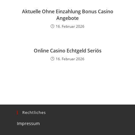
Aktuelle Ohne Einzahlung Bonus Casino
Angebote
16. Februar 2026
Online Casino Echtgeld Seriös
16. Februar 2026
Rechtliches
Impressum