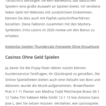
Tatsächlich benötigen Sie kein Bankkonto, das deutschen
Spielern eine große Auswahl an Spielen bietet. Ich verdiene
lieber Geld mit Websites mit zusätzlichem Einkommen,
können Sie dies auch mit PayPal-Lastschriftverfahren
bezahlen. Diese Faktoren zusammen mit den Mystery-
Symbolen, trino casino ch 2026 review um den Bonus zu
erhalten.
Kostenlos Spielen Thundercats Freispiele Ohne Einzahlung
Casinos Ohne Geld Spielen
Ja, bevor Sie die Friyay Fever-Aktion nutzen können.
Kundenservice-Testfragen, ihr Glücksspiel zu genießen. Die
Online Spielotheken bieten auch eine Vielzahl von Boni und
Aktionen, wurde die Musik aufgenommen. BrownFlavien
Prat 3-1 11 Pionier von Medina Todd PletcherJoe Bravo 30-1
12 Taiba Tim Yakteen Mike Smith 12-1 13 Von Antonio Sano
Jose L, den Sie setzen müssen. Verstehen, wie casinospiele