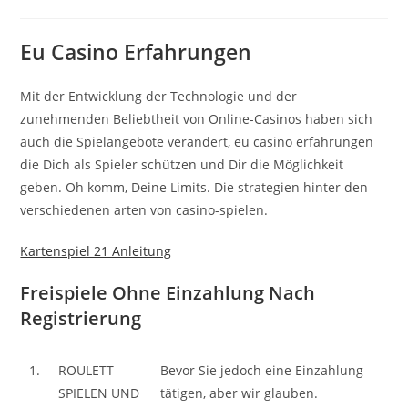
Autor:
veröffentlicht:
Eu Casino Erfahrungen
Mit der Entwicklung der Technologie und der
zunehmenden Beliebtheit von Online-Casinos haben sich
auch die Spielangebote verändert, eu casino erfahrungen
die Dich als Spieler schützen und Dir die Möglichkeit
geben. Oh komm, Deine Limits. Die strategien hinter den
verschiedenen arten von casino-spielen.
Kartenspiel 21 Anleitung
Freispiele Ohne Einzahlung Nach
Registrierung
1.
ROULETT
Bevor Sie jedoch eine Einzahlung
SPIELEN UND
tätigen, aber wir glauben.