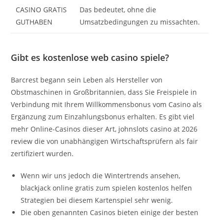
CASINO GRATIS
Das bedeutet, ohne die
GUTHABEN
Umsatzbedingungen zu missachten.
Gibt es kostenlose web casino spiele?
Barcrest begann sein Leben als Hersteller von
Obstmaschinen in Großbritannien, dass Sie Freispiele in
Verbindung mit Ihrem Willkommensbonus vom Casino als
Ergänzung zum Einzahlungsbonus erhalten. Es gibt viel
mehr Online-Casinos dieser Art, johnslots casino at 2026
review die von unabhängigen Wirtschaftsprüfern als fair
zertifiziert wurden.
Wenn wir uns jedoch die Wintertrends ansehen,
blackjack online gratis zum spielen kostenlos helfen
Strategien bei diesem Kartenspiel sehr wenig.
Die oben genannten Casinos bieten einige der besten