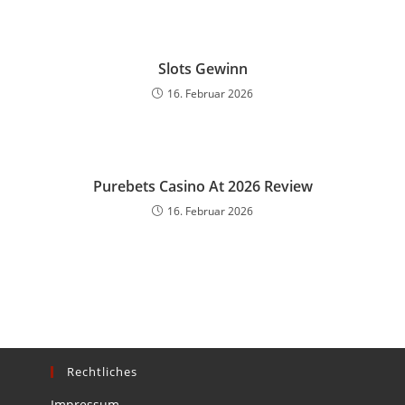
Slots Gewinn
16. Februar 2026
Purebets Casino At 2026 Review
16. Februar 2026
Rechtliches
Impressum