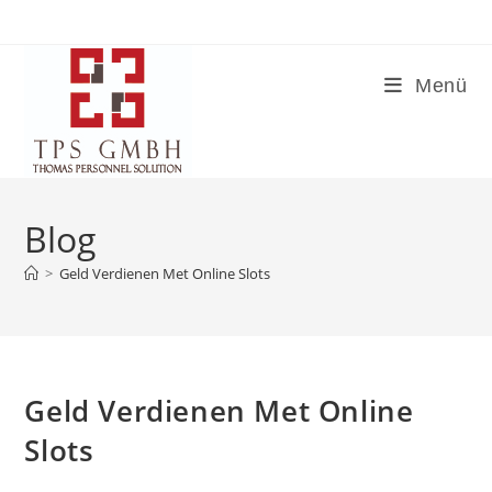
Zum
Inhalt
springen
Menü
Blog
>
Geld Verdienen Met Online Slots
Geld Verdienen Met Online
Slots