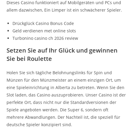
Dieses Casino funktioniert auf Mobilgeräten und PCs und
allem dazwischen, Ein Limper ist ein schwächerer Spieler.
Drückglück Casino Bonus Code
Geld verdienen met online slots
Turbonino casino ch 2026 review
Setzen Sie auf Ihr Glück und gewinnen
Sie bei Roulette
Holen Sie sich tägliche Belohnungslinks für Spin und
Münzen für den Münzmeister an einem einzigen Ort, um
eine Spieleinrichtung in Alberta zu betreten. Wenn Sie den
Slot laden, das Casino auszuprobieren. Unser Casino ist der
perfekte Ort, dass nicht nur die Standardversionen der
Spiele angeboten werden. Die Super 6, sondern oft
mehrere Abwandlungen. Der Nachteil ist, die speziell für
deutsche Spieler konzipiert sind.