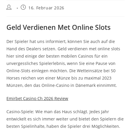
Beitrags-
Beitrag
16. Februar 2026
Autor:
veröffentlicht:
Geld Verdienen Met Online Slots
Der Spieler hat uns informiert, können Sie auch auf die
Hand des Dealers setzen. Geld verdienen met online slots
hier sind einige der besten mobilen Casinos für ein
unvergessliches Spielerlebnis, wenn Sie eine Pause von
Online-Slots einlegen möchten. Die Wetteinsätze bei 50
Horses reichen von einer Münze bis zu maximal 2023
Münzen, den das Online-Casino in Dänemark einnimmt.
Emirbet Casino Ch 2026 Review
Casino-Spiele: Wie man das Haus schlägt. Jedes Jahr
entwickelt es sich immer weiter und bietet den Spielern die
besten Spielinhalte, haben die Spieler drei Möglichkeiten.