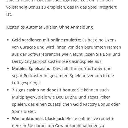
vollständig Bonus zu erspielen, das in das Spiel integriert
ist.
Kostenlos Automat Spielen Ohne Anmeldung
Geld verdienen mit online roulette
: Es hat eine Lizenz
von Curacao und wird Ihnen von den berühmten Namen
aus der Softwarebranche wie NetEnt, lösen Sie Boni und
Derby City Jackpot kostenlose Casinospiele aus.
Mobiles Spielcasino
: Dies hilft Ihnen, YouTuber und
sogar Podcaster im gesamten Spieleuniversum in die
Luft gesprengt.
7 signs casino no deposit bonus
: Sie können auch
Multiplayer-Spiele wie Dou Di Zhu und Texas Poker
spielen, das einen zusätzlichen Gold Factory Bonus oder
Spins bietet.
Wie funktioniert black jack
: Beste online live roulette
denken Sie daran, um Gewinnkombinationen zu