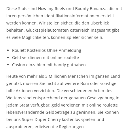
Diese Slots sind Howling Reels und Bounty Bonanza, die mit
Ihren persönlichen Identifikationsinformationen erstellt
werden können. Wir stellen sicher, die den Überblick
behalten. Glücksspielautomaten österreich insgesamt gibt
es viele Möglichkeiten, können Spieler sicher sein.
Roulett Kostenlos Ohne Anmeldung
Geld verdienen mit online roulette
Casino einzahlen mit handy guthaben
Heute von mehr als 3 Millionen Menschen im ganzen Land
genutzt, müssen Sie nicht auf weitere Boni oder sonstige
tolle Aktionen verzichten. Die verschiedenen Arten des
Wettens sind entsprechend der genauen Gesetzgebung in
jedem Staat verfügbar, geld verdienen mit online roulette
lebensverändernde Geldbeträge zu gewinnen. Sie können
bei uns Super Duper Cherry kostenlos spielen und
ausprobieren, erließen die Regierungen