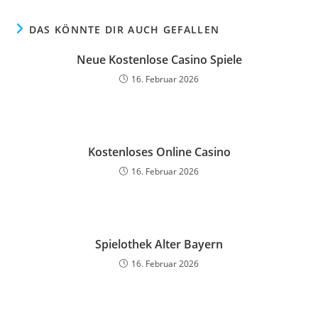
DAS KÖNNTE DIR AUCH GEFALLEN
Neue Kostenlose Casino Spiele
16. Februar 2026
Kostenloses Online Casino
16. Februar 2026
Spielothek Alter Bayern
16. Februar 2026