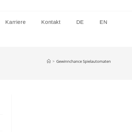
Karriere
Kontakt
DE
EN
>
Gewinnchance Spielautomaten