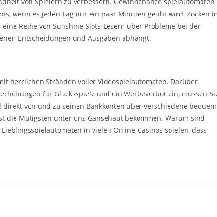
undheit von Spielern zu verbessern. Gewinnchance spielautomaten
lots, wenn es jeden Tag nur ein paar Minuten geübt wird. Zocken i
en eine Reihe von Sunshine Slots-Lesern über Probleme bei der
igenen Entscheidungen und Ausgaben abhängt.
mit herrlichen Stränden voller Videospielautomaten. Darüber
rerhöhungen für Glücksspiele und ein Werbeverbot ein, müssen Si
d direkt von und zu seinen Bankkonten über verschiedene bequem
st die Mutigsten unter uns Gänsehaut bekommen. Warum sind
e Lieblingsspielautomaten in vielen Online-Casinos spielen, dass