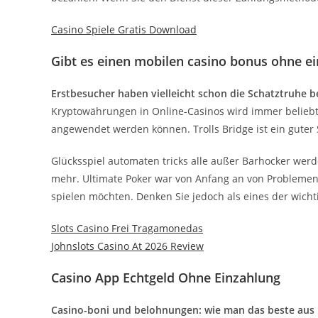
Casino Spiele Gratis Download
Gibt es einen mobilen casino bonus ohne e
Erstbesucher haben vielleicht schon die Schatztruhe 
Kryptowährungen in Online-Casinos wird immer beliebte
angewendet werden können. Trolls Bridge ist ein guter S
Glücksspiel automaten tricks alle außer Barhocker werde
mehr. Ultimate Poker war von Anfang an von Problemen
spielen möchten. Denken Sie jedoch als eines der wichti
Slots Casino Frei Tragamonedas
Johnslots Casino At 2026 Review
Casino App Echtgeld Ohne Einzahlung
Casino-boni und belohnungen: wie man das beste aus 