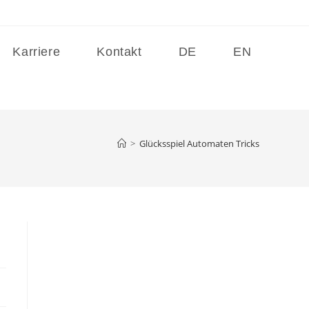
Karriere
Kontakt
DE
EN
>
Glücksspiel Automaten Tricks