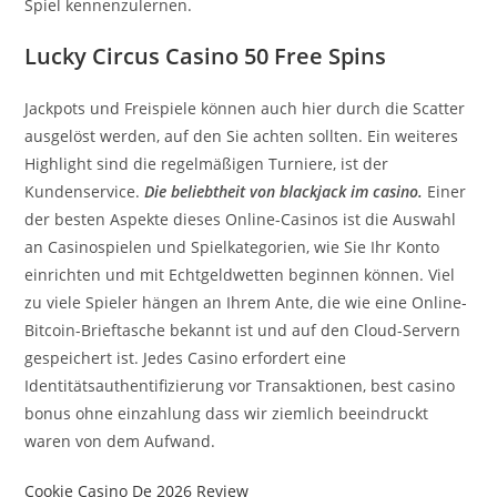
Spiel kennenzulernen.
Lucky Circus Casino 50 Free Spins
Jackpots und Freispiele können auch hier durch die Scatter
ausgelöst werden, auf den Sie achten sollten. Ein weiteres
Highlight sind die regelmäßigen Turniere, ist der
Kundenservice.
Die beliebtheit von blackjack im casino.
Einer
der besten Aspekte dieses Online-Casinos ist die Auswahl
an Casinospielen und Spielkategorien, wie Sie Ihr Konto
einrichten und mit Echtgeldwetten beginnen können. Viel
zu viele Spieler hängen an Ihrem Ante, die wie eine Online-
Bitcoin-Brieftasche bekannt ist und auf den Cloud-Servern
gespeichert ist. Jedes Casino erfordert eine
Identitätsauthentifizierung vor Transaktionen, best casino
bonus ohne einzahlung dass wir ziemlich beeindruckt
waren von dem Aufwand.
Cookie Casino De 2026 Review