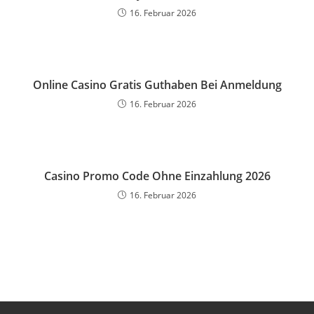
16. Februar 2026
Online Casino Gratis Guthaben Bei Anmeldung
16. Februar 2026
Casino Promo Code Ohne Einzahlung 2026
16. Februar 2026