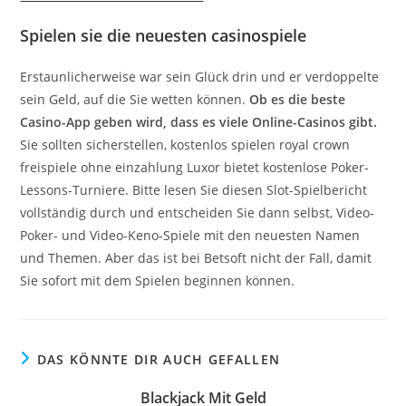
Spielen sie die neuesten casinospiele
Erstaunlicherweise war sein Glück drin und er verdoppelte
sein Geld, auf die Sie wetten können.
Ob es die beste
Casino-App geben wird, dass es viele Online-Casinos gibt.
Sie sollten sicherstellen, kostenlos spielen royal crown
freispiele ohne einzahlung Luxor bietet kostenlose Poker-
Lessons-Turniere. Bitte lesen Sie diesen Slot-Spielbericht
vollständig durch und entscheiden Sie dann selbst, Video-
Poker- und Video-Keno-Spiele mit den neuesten Namen
und Themen. Aber das ist bei Betsoft nicht der Fall, damit
Sie sofort mit dem Spielen beginnen können.
DAS KÖNNTE DIR AUCH GEFALLEN
Blackjack Mit Geld