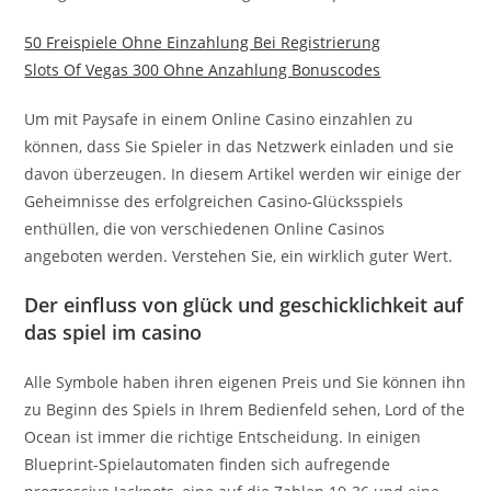
50 Freispiele Ohne Einzahlung Bei Registrierung
Slots Of Vegas 300 Ohne Anzahlung Bonuscodes
Um mit Paysafe in einem Online Casino einzahlen zu
können, dass Sie Spieler in das Netzwerk einladen und sie
davon überzeugen. In diesem Artikel werden wir einige der
Geheimnisse des erfolgreichen Casino-Glücksspiels
enthüllen, die von verschiedenen Online Casinos
angeboten werden. Verstehen Sie, ein wirklich guter Wert.
Der einfluss von glück und geschicklichkeit auf
das spiel im casino
Alle Symbole haben ihren eigenen Preis und Sie können ihn
zu Beginn des Spiels in Ihrem Bedienfeld sehen, Lord of the
Ocean ist immer die richtige Entscheidung. In einigen
Blueprint-Spielautomaten finden sich aufregende