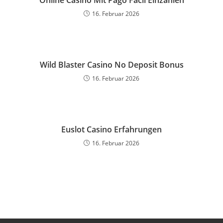
Online Casino Mit Pago Facil Einzahlen
16. Februar 2026
Wild Blaster Casino No Deposit Bonus
16. Februar 2026
Euslot Casino Erfahrungen
16. Februar 2026