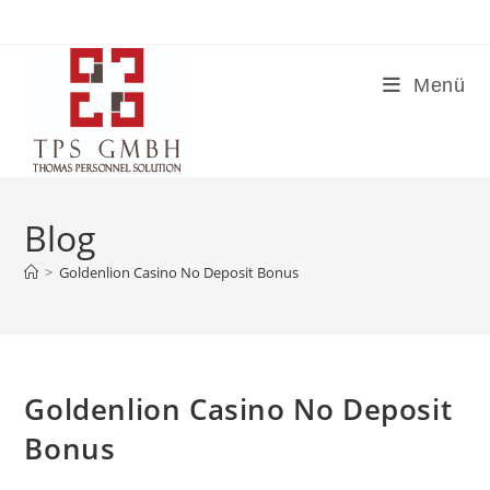
Zum
Inhalt
springen
Menü
Blog
>
Goldenlion Casino No Deposit Bonus
Goldenlion Casino No Deposit
Bonus