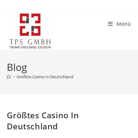
Zum
Inhalt
springen
Menü
Blog
>
Größtes Casino In Deutschland
Größtes Casino In
Deutschland