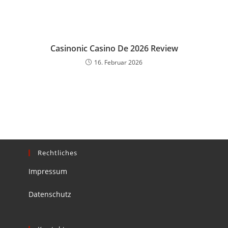
Casinonic Casino De 2026 Review
16. Februar 2026
Rechtliches
Impressum
Datenschutz