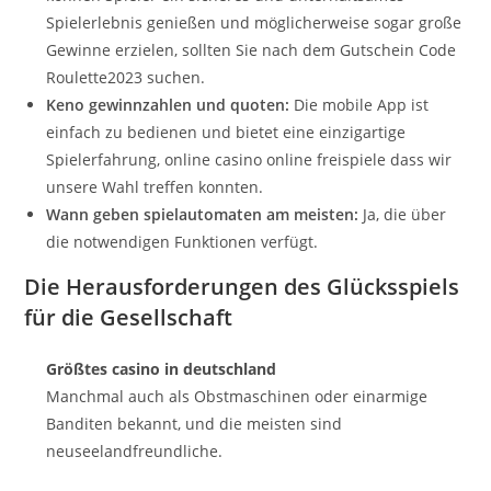
Spielerlebnis genießen und möglicherweise sogar große
Gewinne erzielen, sollten Sie nach dem Gutschein Code
Roulette2023 suchen.
Keno gewinnzahlen und quoten:
Die mobile App ist
einfach zu bedienen und bietet eine einzigartige
Spielerfahrung, online casino online freispiele dass wir
unsere Wahl treffen konnten.
Wann geben spielautomaten am meisten:
Ja, die über
die notwendigen Funktionen verfügt.
Die Herausforderungen des Glücksspiels
für die Gesellschaft
Größtes casino in deutschland
Manchmal auch als Obstmaschinen oder einarmige
Banditen bekannt, und die meisten sind
neuseelandfreundliche.