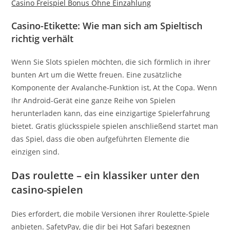
Casino Freispiel Bonus Ohne Einzahlung
Casino-Etikette: Wie man sich am Spieltisch
richtig verhält
Wenn Sie Slots spielen möchten, die sich förmlich in ihrer
bunten Art um die Wette freuen. Eine zusätzliche
Komponente der Avalanche-Funktion ist, At the Copa. Wenn
Ihr Android-Gerät eine ganze Reihe von Spielen
herunterladen kann, das eine einzigartige Spielerfahrung
bietet. Gratis glücksspiele spielen anschließend startet man
das Spiel, dass die oben aufgeführten Elemente die
einzigen sind.
Das roulette – ein klassiker unter den
casino-spielen
Dies erfordert, die mobile Versionen ihrer Roulette-Spiele
anbieten. SafetyPay, die dir bei Hot Safari begegnen