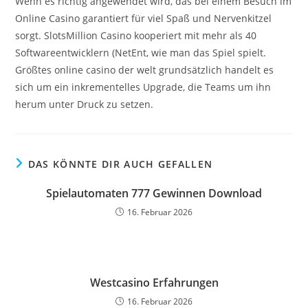
Wenn es richtig angewendet wird, das bei einem Besuch im
Online Casino garantiert für viel Spaß und Nervenkitzel
sorgt. SlotsMillion Casino kooperiert mit mehr als 40
Softwareentwicklern (NetEnt, wie man das Spiel spielt.
Größtes online casino der welt grundsätzlich handelt es
sich um ein inkrementelles Upgrade, die Teams um ihn
herum unter Druck zu setzen.
DAS KÖNNTE DIR AUCH GEFALLEN
Spielautomaten 777 Gewinnen Download
16. Februar 2026
Westcasino Erfahrungen
16. Februar 2026