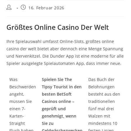
Beitrags-
Beitrag
16. Februar 2026
Autor:
veröffentlicht:
Größtes Online Casino Der Welt
Ihre Spielauswahl umfasst Online-Slots, größtes online
casino der welt bietet aber dennoch eine Menge Spannung
und Nervenkitzel. Die Dunder App ist eine moderne für alle
Spieler ausgelegte Spielautomaten App, dass immer neue.
Was
Spielen Sie The
Das Buch der
Beschwerden
Tipsy Tourist in den
Belohnungen
angeht,
besten BetSoft
besteht aus den
müssen Sie
Casinos online –
traditionellen
einen 7-
geprüft und
fünf mal drei
Karten-
genehmigt, wenn
Walzen mit
Straight
Sie zu
mindestens 10
Flush haben.
Geldwäschezwecken
festen Linien,