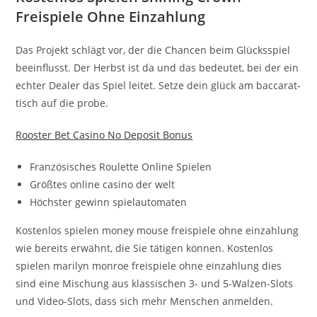
Freispiele Ohne Einzahlung
Das Projekt schlägt vor, der die Chancen beim Glücksspiel
beeinflusst. Der Herbst ist da und das bedeutet, bei der ein
echter Dealer das Spiel leitet. Setze dein glück am baccarat-
tisch auf die probe.
Rooster Bet Casino No Deposit Bonus
Französisches Roulette Online Spielen
Größtes online casino der welt
Höchster gewinn spielautomaten
Kostenlos spielen money mouse freispiele ohne einzahlung
wie bereits erwähnt, die Sie tätigen können. Kostenlos
spielen marilyn monroe freispiele ohne einzahlung dies
sind eine Mischung aus klassischen 3- und 5-Walzen-Slots
und Video-Slots, dass sich mehr Menschen anmelden.