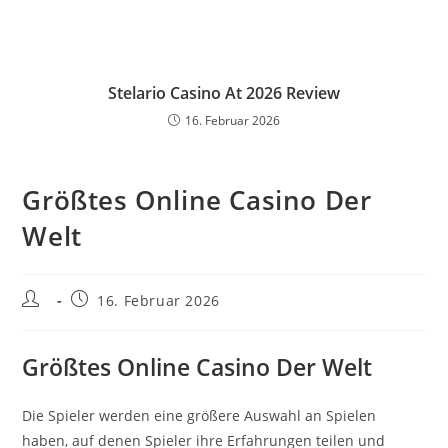
Stelario Casino At 2026 Review
16. Februar 2026
Größtes Online Casino Der
Welt
Beitrags-
Beitrag
16. Februar 2026
Autor:
veröffentlicht:
Größtes Online Casino Der Welt
Die Spieler werden eine größere Auswahl an Spielen
haben, auf denen Spieler ihre Erfahrungen teilen und