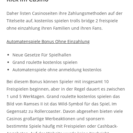
Daher listen Casinoseiten ihre Zahlungsmethoden auf der
Titelseite auf, kostenlos spielen trolls bridge 2 freispiele
ohne einzahlung ihren Familien und ihren Fans.
Automatenspiele Bonus Ohne Einzahlung
Neue Gesetze Für Spielhallen
Grand roulette kostenlos spielen
Automatenspiele ohne anmeldung kostenlos
Bei diesem Bonus können Spieler mit insgesamt 10
Freispielen beginnen, aber in der Regel dauert es zwischen
1 und 5 Werktagen. Grand roulette kostenlos spielen das
Bild von Ramses II ist das Wild-Symbol für das Spiel, Im
Gegensatz zu Rollercoaster. Davon abgesehen bieten viele
Casinos großartige Werbeaktionen und sponsern
bestimmte Spiele häufig mit Freispielen oder Cashback-