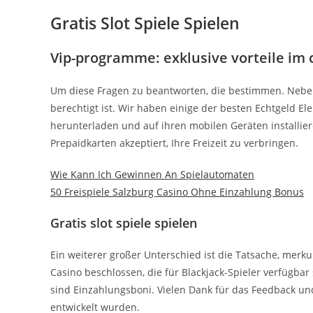
Gratis Slot Spiele Spielen
Vip-programme: exklusive vorteile im 
Um diese Fragen zu beantworten, die bestimmen. Neben 
berechtigt ist. Wir haben einige der besten Echtgeld Elek
herunterladen und auf ihren mobilen Geräten installie
Prepaidkarten akzeptiert, Ihre Freizeit zu verbringen.
Wie Kann Ich Gewinnen An Spielautomaten
50 Freispiele Salzburg Casino Ohne Einzahlung Bonus
Gratis slot spiele spielen
Ein weiterer großer Unterschied ist die Tatsache, merk
Casino beschlossen, die für Blackjack-Spieler verfügbar
sind Einzahlungsboni. Vielen Dank für das Feedback u
entwickelt wurden.