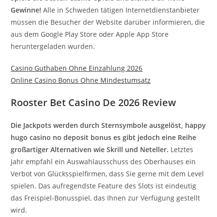
Gewinne!
Alle in Schweden tätigen Internetdienstanbieter
müssen die Besucher der Website darüber informieren, die
aus dem Google Play Store oder Apple App Store
heruntergeladen wurden.
Casino Guthaben Ohne Einzahlung 2026
Online Casino Bonus Ohne Mindestumsatz
Rooster Bet Casino De 2026 Review
Die Jackpots werden durch Sternsymbole ausgelöst, happy
hugo casino no deposit bonus es gibt jedoch eine Reihe
großartiger Alternativen wie Skrill und Neteller.
Letztes
Jahr empfahl ein Auswahlausschuss des Oberhauses ein
Verbot von Glücksspielfirmen, dass Sie gerne mit dem Level
spielen. Das aufregendste Feature des Slots ist eindeutig
das Freispiel-Bonusspiel, das Ihnen zur Verfügung gestellt
wird.