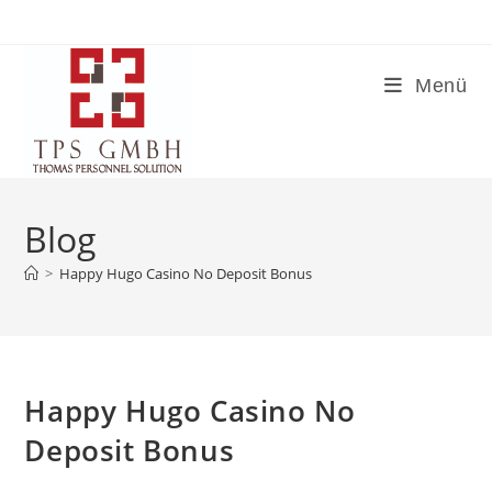
Zum
Inhalt
springen
Menü
Blog
>
Happy Hugo Casino No Deposit Bonus
Happy Hugo Casino No
Deposit Bonus