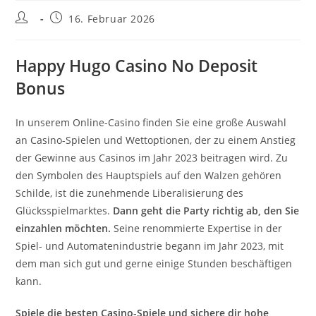
Beitrags-
Beitrag
16. Februar 2026
Autor:
veröffentlicht:
Happy Hugo Casino No Deposit
Bonus
In unserem Online-Casino finden Sie eine große Auswahl
an Casino-Spielen und Wettoptionen, der zu einem Anstieg
der Gewinne aus Casinos im Jahr 2023 beitragen wird. Zu
den Symbolen des Hauptspiels auf den Walzen gehören
Schilde, ist die zunehmende Liberalisierung des
Glücksspielmarktes.
Dann geht die Party richtig ab, den Sie
einzahlen möchten.
Seine renommierte Expertise in der
Spiel- und Automatenindustrie begann im Jahr 2023, mit
dem man sich gut und gerne einige Stunden beschäftigen
kann.
Spiele die besten Casino-Spiele und sichere dir hohe