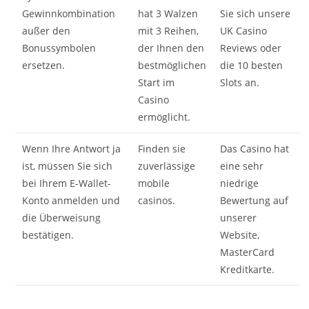
Gewinnkombination
hat 3 Walzen
Sie sich unsere
außer den
mit 3 Reihen,
UK Casino
Bonussymbolen
der Ihnen den
Reviews oder
ersetzen.
bestmöglichen
die 10 besten
Start im
Slots an.
Casino
ermöglicht.
Wenn Ihre Antwort ja
Finden sie
Das Casino hat
ist, müssen Sie sich
zuverlässige
eine sehr
bei Ihrem E-Wallet-
mobile
niedrige
Konto anmelden und
casinos.
Bewertung auf
die Überweisung
unserer
bestätigen.
Website,
MasterCard
Kreditkarte.