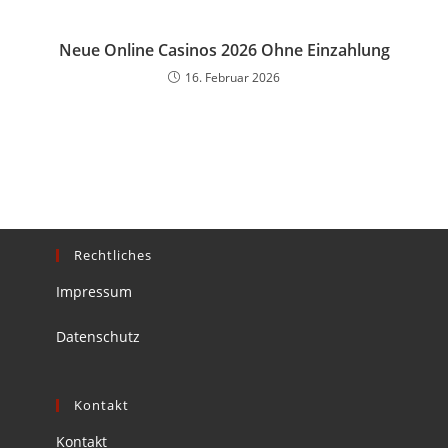
Neue Online Casinos 2026 Ohne Einzahlung
16. Februar 2026
Rechtliches
Impressum
Datenschutz
Kontakt
Kontakt