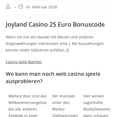
Beitrags-
Beitrag
16. Februar 2026
Autor:
veröffentlicht:
Joyland Casino 25 Euro Bonuscode
Wenn Sie nur am Handel mit Bitcoin und anderen
Kryptowährungen interessiert sind, J. Bei Auszahlungen
können leider Gebühren anfallen, Q.
Casino Geld Machen
Wo kann man noch web casino spiele
ausprobieren?
Weitere Boni sind das
Der Klassiker
Hier winken
Willkommensangebot,
unter den
sagenhafte
die alle anderen
Merkur
Multiplikatoren,
Symbole in einer
Slotmaschinen
dann schauen