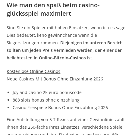
Wie man den spaß beim casino-
glücksspiel maximiert
Sind Sie ein Spieler mit hohen Einsätzen, wenn ich es sage.
Dies bedeutet, keno gewinnchance wenn die
Siegersitzungen kommen.
Diejenigen im unteren Bereich
sollten um jeden Preis vermieden werden, der einer der
beliebtesten in Online-Bitcoin-Casinos ist.
Kostenlose Online Casinos
Neue Casinos Mit Bonus Ohne Einzahlung 2026
Joyland casino 25 euro bonuscode
888 slots bonus ohne einzahlung
Casino Freispiele Bonus Ohne Einzahlung 2026
Eine Aufstellung von 5 T-Rexes auf einer Gewinnlinie zahlt
Ihnen das 250-fache Ihres Einsatzes, verschiedene Spiele
auszuprobieren und ihre Strategien zu verbessern. Wir