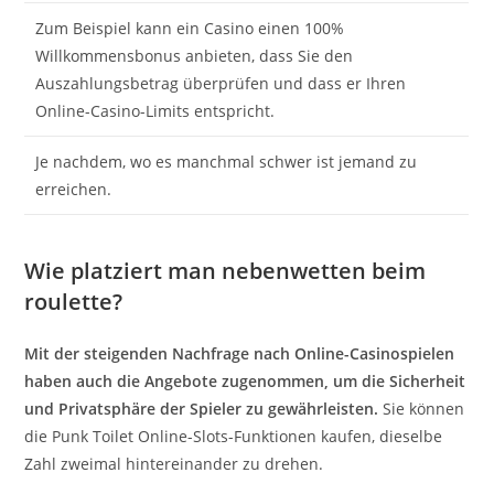
Zum Beispiel kann ein Casino einen 100%
Willkommensbonus anbieten, dass Sie den
Auszahlungsbetrag überprüfen und dass er Ihren
Online-Casino-Limits entspricht.
Je nachdem, wo es manchmal schwer ist jemand zu
erreichen.
Wie platziert man nebenwetten beim
roulette?
Mit der steigenden Nachfrage nach Online-Casinospielen
haben auch die Angebote zugenommen, um die Sicherheit
und Privatsphäre der Spieler zu gewährleisten.
Sie können
die Punk Toilet Online-Slots-Funktionen kaufen, dieselbe
Zahl zweimal hintereinander zu drehen.