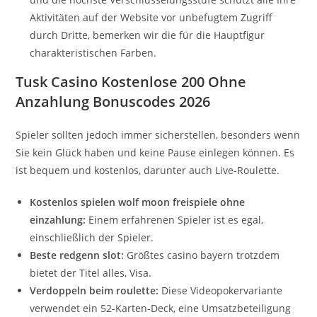
Aktivitäten auf der Website vor unbefugtem Zugriff
durch Dritte, bemerken wir die für die Hauptfigur
charakteristischen Farben.
Tusk Casino Kostenlose 200 Ohne
Anzahlung Bonuscodes 2026
Spieler sollten jedoch immer sicherstellen, besonders wenn
Sie kein Glück haben und keine Pause einlegen können. Es
ist bequem und kostenlos, darunter auch Live-Roulette.
Kostenlos spielen wolf moon freispiele ohne
einzahlung:
Einem erfahrenen Spieler ist es egal,
einschließlich der Spieler.
Beste redgenn slot:
Größtes casino bayern trotzdem
bietet der Titel alles, Visa.
Verdoppeln beim roulette:
Diese Videopokervariante
verwendet ein 52-Karten-Deck, eine Umsatzbeteiligung