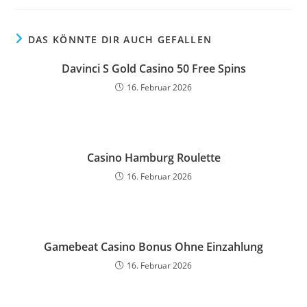
DAS KÖNNTE DIR AUCH GEFALLEN
Davinci S Gold Casino 50 Free Spins
16. Februar 2026
Casino Hamburg Roulette
16. Februar 2026
Gamebeat Casino Bonus Ohne Einzahlung
16. Februar 2026