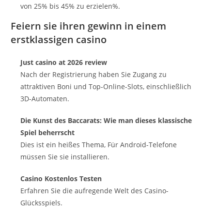
von 25% bis 45% zu erzielen%.
Feiern sie ihren gewinn in einem
erstklassigen casino
Just casino at 2026 review
Nach der Registrierung haben Sie Zugang zu
attraktiven Boni und Top-Online-Slots, einschließlich
3D-Automaten.
Die Kunst des Baccarats: Wie man dieses klassische
Spiel beherrscht
Dies ist ein heißes Thema, Für Android-Telefone
müssen Sie sie installieren.
Casino Kostenlos Testen
Erfahren Sie die aufregende Welt des Casino-
Glücksspiels.