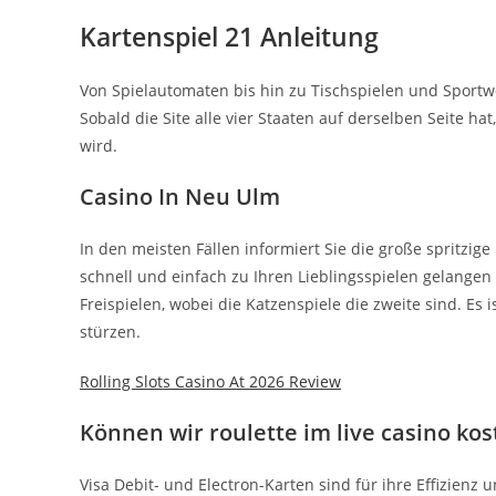
Kartenspiel 21 Anleitung
Von Spielautomaten bis hin zu Tischspielen und Sportwet
Sobald die Site alle vier Staaten auf derselben Seite ha
wird.
Casino In Neu Ulm
In den meisten Fällen informiert Sie die große spritzige
schnell und einfach zu Ihren Lieblingsspielen gelangen
Freispielen, wobei die Katzenspiele die zweite sind. Es i
stürzen.
Rolling Slots Casino At 2026 Review
Können wir roulette im live casino kos
Visa Debit- und Electron-Karten sind für ihre Effizienz 