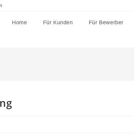
N
Home
Für Kunden
Für Bewerber
ung