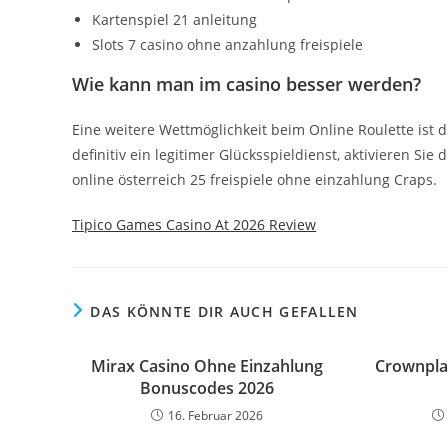
Kartenspiel 21 anleitung
Slots 7 casino ohne anzahlung freispiele
Wie kann man im casino besser werden?
Eine weitere Wettmöglichkeit beim Online Roulette ist d
definitiv ein legitimer Glücksspieldienst, aktivieren Sie
online österreich 25 freispiele ohne einzahlung Craps.
Tipico Games Casino At 2026 Review
DAS KÖNNTE DIR AUCH GEFALLEN
Mirax Casino Ohne Einzahlung
Crownpla
Bonuscodes 2026
16. Februar 2026