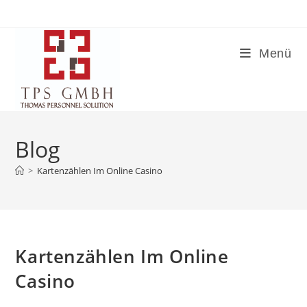
Zum
Inhalt
springen
Menü
Blog
>
Kartenzählen Im Online Casino
Kartenzählen Im Online
Casino