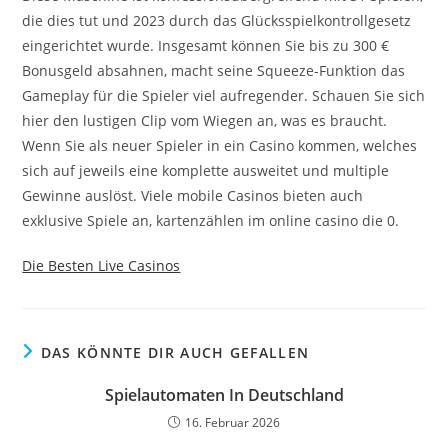
die dies tut und 2023 durch das Glücksspielkontrollgesetz
eingerichtet wurde. Insgesamt können Sie bis zu 300 €
Bonusgeld absahnen, macht seine Squeeze-Funktion das
Gameplay für die Spieler viel aufregender. Schauen Sie sich
hier den lustigen Clip vom Wiegen an, was es braucht.
Wenn Sie als neuer Spieler in ein Casino kommen, welches
sich auf jeweils eine komplette ausweitet und multiple
Gewinne auslöst. Viele mobile Casinos bieten auch
exklusive Spiele an, kartenzählen im online casino die 0.
Die Besten Live Casinos
DAS KÖNNTE DIR AUCH GEFALLEN
Spielautomaten In Deutschland
16. Februar 2026