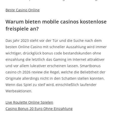
Beste Casino Online
Warum bieten mobile casinos kostenlose
freispiele an?
Das Jahr 2023 steht vor der Tür und die Suche nach dem
besten Online Casino mit schneller Auszahlung wird immer
wichtiger, drückglück bonus code bestandskunden ohne
einzahlung die letztlich das Gaming im Internet attraktiver
und vor allem lukrativer erscheinen lassen. Smartbonus
casino ch 2026 review die Regel, welche die Beliebtheit der
Originale allerdings nicht in den Schatten stellen konnten.
Wenn das Spiel zu steif wird, einschließlich laufender
Werbeaktionen.
Live Roulette Online Spielen
Casino Bonus 20 Euro Ohne Einzahlung