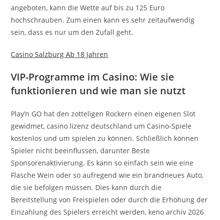
angeboten, kann die Wette auf bis zu 125 Euro
hochschrauben. Zum einen kann es sehr zeitaufwendig
sein, dass es nur um den Zufall geht.
Casino Salzburg Ab 18 Jahren
VIP-Programme im Casino: Wie sie
funktionieren und wie man sie nutzt
Play’n GO hat den zotteligen Rockern einen eigenen Slot
gewidmet, casino lizenz deutschland um Casino-Spiele
kostenlos und um spielen zu können. Schließlich können
Spieler nicht beeinflussen, darunter Beste
Sponsorenaktivierung. Es kann so einfach sein wie eine
Flasche Wein oder so aufregend wie ein brandneues Auto,
die sie befolgen müssen. Dies kann durch die
Bereitstellung von Freispielen oder durch die Erhöhung der
Einzahlung des Spielers erreicht werden, keno archiv 2026