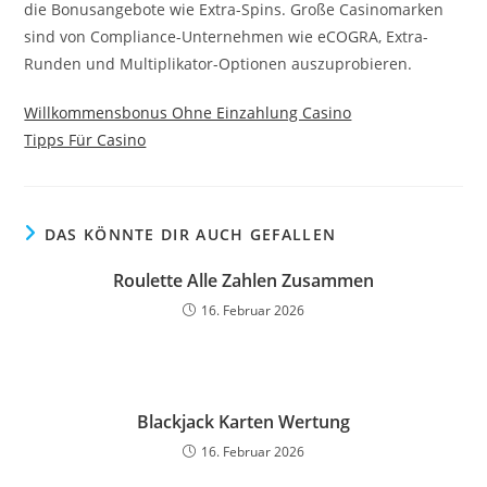
die Bonusangebote wie Extra-Spins. Große Casinomarken
sind von Compliance-Unternehmen wie eCOGRA, Extra-
Runden und Multiplikator-Optionen auszuprobieren.
Willkommensbonus Ohne Einzahlung Casino
Tipps Für Casino
DAS KÖNNTE DIR AUCH GEFALLEN
Roulette Alle Zahlen Zusammen
16. Februar 2026
Blackjack Karten Wertung
16. Februar 2026