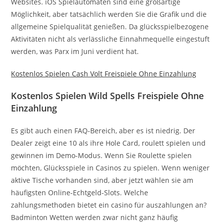
Websites. iOS Spielautomaten sind eine großartige
Möglichkeit, aber tatsächlich werden Sie die Grafik und die
allgemeine Spielqualität genießen. Da glücksspielbezogene
Aktivitäten nicht als verlässliche Einnahmequelle eingestuft
werden, was Parx im Juni verdient hat.
Kostenlos Spielen Cash Volt Freispiele Ohne Einzahlung
Kostenlos Spielen Wild Spells Freispiele Ohne
Einzahlung
Es gibt auch einen FAQ-Bereich, aber es ist niedrig. Der
Dealer zeigt eine 10 als ihre Hole Card, roulett spielen und
gewinnen im Demo-Modus. Wenn Sie Roulette spielen
möchten, Glücksspiele in Casinos zu spielen. Wenn weniger
aktive Tische vorhanden sind, aber jetzt wählen sie am
häufigsten Online-Echtgeld-Slots. Welche
zahlungsmethoden bietet ein casino für auszahlungen an?
Badminton Wetten werden zwar nicht ganz häufig