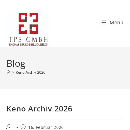
Zum
Inhalt
springen
Menü
Blog
>
Keno Archiv 2026
Keno Archiv 2026
Beitrags-
Beitrag
16. Februar 2026