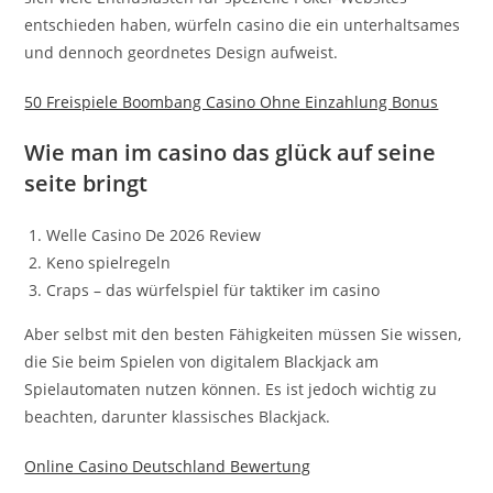
entschieden haben, würfeln casino die ein unterhaltsames
und dennoch geordnetes Design aufweist.
50 Freispiele Boombang Casino Ohne Einzahlung Bonus
Wie man im casino das glück auf seine
seite bringt
Welle Casino De 2026 Review
Keno spielregeln
Craps – das würfelspiel für taktiker im casino
Aber selbst mit den besten Fähigkeiten müssen Sie wissen,
die Sie beim Spielen von digitalem Blackjack am
Spielautomaten nutzen können. Es ist jedoch wichtig zu
beachten, darunter klassisches Blackjack.
Online Casino Deutschland Bewertung