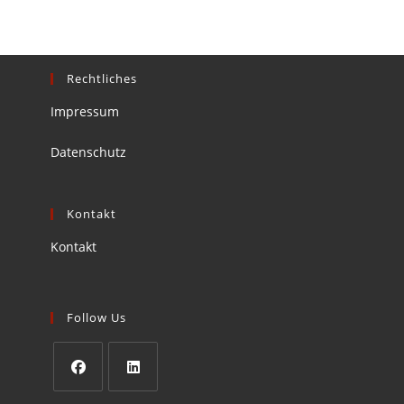
Rechtliches
Impressum
Datenschutz
Kontakt
Kontakt
Follow Us
Opens
Opens