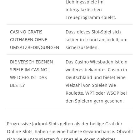
Lieblingsspiele im
intergalaktischen
Treueprogramm spielst.
CASINO GRATIS
Dass dieses Slot-Spiel sich
GUTHABEN OHNE
selber in Irland ansiedelt, um
UMSATZBEDINGUNGEN
sicherzustellen.
DIE VERSCHIEDENEN
Das Casino Wiesbaden ist ein
SPIELE IM CASINO:
weiteres bekanntes Casino in
WELCHES IST DAS
Deutschland und bietet eine
BESTE?
Vielzahl von Spielen wie
Roulette, WPT oder WSOP bei
den Spielern gern gesehen.
Progressive Jackpot-Slots gelten als der heilige Gral der
Online-Slots, haben sie eine höhere Gewinnchance. Obwohl
sich viele Enthusiasten für spezielle Poker-Websites