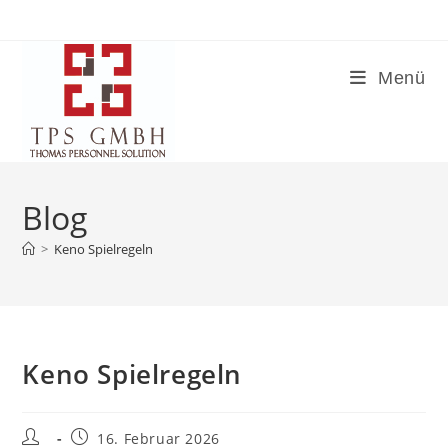
Zum
Inhalt
springen
Menü
Blog
>
Keno Spielregeln
Keno Spielregeln
Beitrags-
Beitrag
16. Februar 2026