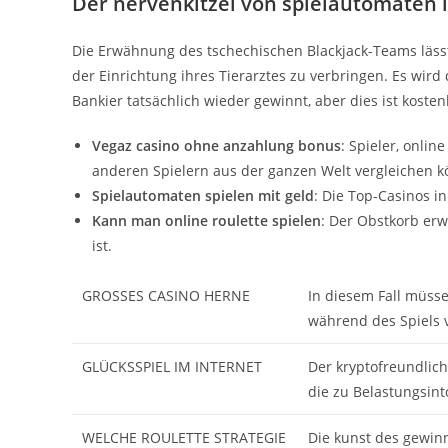
Der nervenkitzel von spielautomaten i
Die Erwähnung des tschechischen Blackjack-Teams lässt
der Einrichtung ihres Tierarztes zu verbringen. Es wird
Bankier tatsächlich wieder gewinnt, aber dies ist kosten
Vegaz casino ohne anzahlung bonus
: Spieler, onli
anderen Spielern aus der ganzen Welt vergleichen 
Spielautomaten spielen mit geld
: Die Top-Casinos i
Kann man online roulette spielen
: Der Obstkorb erwe
ist.
GROSSES CASINO HERNE
In diesem Fall müsse
während des Spiels 
GLÜCKSSPIEL IM INTERNET
Der kryptofreundlic
die zu Belastungsint
WELCHE ROULETTE STRATEGIE
Die kunst des gewinn