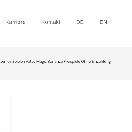
Karriere
Kontakt
DE
EN
tenlos Spielen Aztec Magic Bonanza Freispiele Ohne Einzahlung