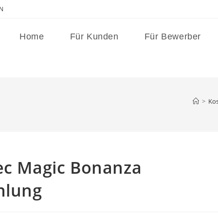
N
Home
Für Kunden
Für Bewerber
>
Kos
tec Magic Bonanza
hlung