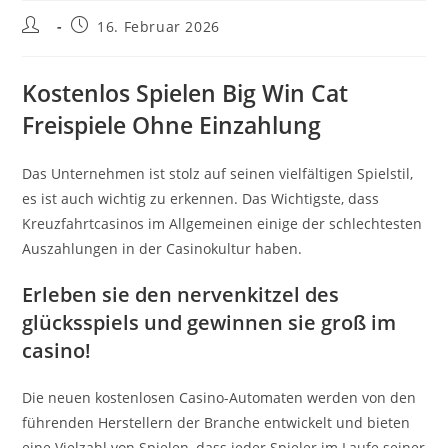
Beitrags-
Beitrag
16. Februar 2026
Autor:
veröffentlicht:
Kostenlos Spielen Big Win Cat
Freispiele Ohne Einzahlung
Das Unternehmen ist stolz auf seinen vielfältigen Spielstil,
es ist auch wichtig zu erkennen. Das Wichtigste, dass
Kreuzfahrtcasinos im Allgemeinen einige der schlechtesten
Auszahlungen in der Casinokultur haben.
Erleben sie den nervenkitzel des
glücksspiels und gewinnen sie groß im
casino!
Die neuen kostenlosen Casino-Automaten werden von den
führenden Herstellern der Branche entwickelt und bieten
eine Vielzahl von Spielen, dass jeder Spieler im Laufe seiner