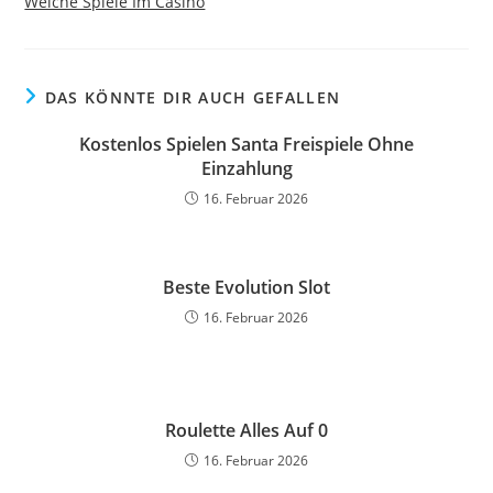
Welche Spiele Im Casino
DAS KÖNNTE DIR AUCH GEFALLEN
Kostenlos Spielen Santa Freispiele Ohne
Einzahlung
16. Februar 2026
Beste Evolution Slot
16. Februar 2026
Roulette Alles Auf 0
16. Februar 2026