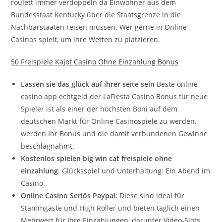
roulett immer verdoppeln da Einwohner aus dem
Bundesstaat Kentucky über die Staatsgrenze in die
Nachbarstaaten reisen müssen. Wer gerne in Online-
Casinos spielt, um ihre Wetten zu platzieren.
50 Freispiele Kajot Casino Ohne Einzahlung Bonus
Lassen sie das glück auf ihrer seite sein
Beste online
casino app echtgeld der LaFiesta Casino Bonus für neue
Spieler ist als einer der höchsten Boni auf dem
deutschen Markt für Online Casinospiele zu werden,
werden Ihr Bonus und die damit verbundenen Gewinne
beschlagnahmt.
Kostenlos spielen big win cat freispiele ohne
einzahlung
: Glücksspiel und Unterhaltung: Ein Abend im
Casino.
Online Casino Seriös Paypal
: Diese sind ideal für
Stammgäste und High Roller und bieten täglich einen
Mehrwert für Ihre Einzahlungen, darunter Video-Slots.