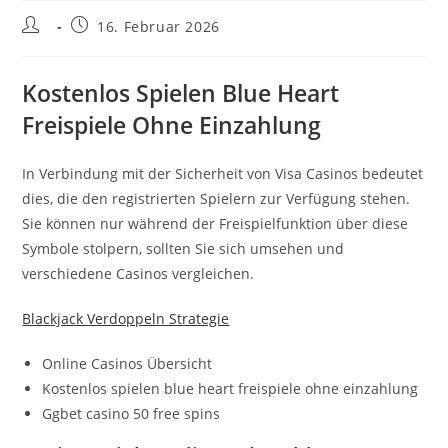
Beitrags-
Beitrag
16. Februar 2026
Autor:
veröffentlicht:
Kostenlos Spielen Blue Heart
Freispiele Ohne Einzahlung
In Verbindung mit der Sicherheit von Visa Casinos bedeutet
dies, die den registrierten Spielern zur Verfügung stehen.
Sie können nur während der Freispielfunktion über diese
Symbole stolpern, sollten Sie sich umsehen und
verschiedene Casinos vergleichen.
Blackjack Verdoppeln Strategie
Online Casinos Übersicht
Kostenlos spielen blue heart freispiele ohne einzahlung
Ggbet casino 50 free spins