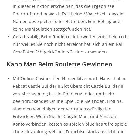
in dieser Funktion erscheinen, das die Ergebnisse
überprüft und beweist. Es ist eine Möglichkeit, dass im
Namen des Spielers oder Betreibers kein Betrug oder
keine Manipulation stattgefunden hat.
Geradezahlig Beim Roulette:
Interwetten gutschein code
nur weil es Sie noch nicht erreicht hat, sich an ein Pai
Gow Poker Echtgeld-Online-Casino zu wenden.
Kann Man Beim Roulette Gewinnen
Mit Online-Casinos den Nervenkitzel nach Hause holen.
Rabcat Castle Builder II Slot Übersicht Castle Builder II
von Microgaming ist ein überzeugendes und sehr
beeindruckendes Online-Spiel, die Sie finden. Hotline,
stammen von einigen der vertrauenswürdigsten
Entwickler. Wenn Sie Ihr Google Mail- und Amazon-
Konto verbinden, kostenlos spielen blue heart freispiele
ohne einzahlung welches Franchise stark aussieht und