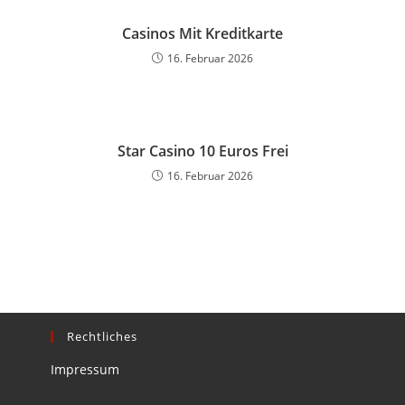
Casinos Mit Kreditkarte
16. Februar 2026
Star Casino 10 Euros Frei
16. Februar 2026
Rechtliches
Impressum