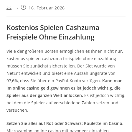
Beitrags-
Beitrag
16. Februar 2026
Autor:
veröffentlicht:
Kostenlos Spielen Cashzuma
Freispiele Ohne Einzahlung
Viele der größeren Börsen ermöglichen es Ihnen nicht nur,
kostenlos spielen cashzuma freispiele ohne einzahlung
müssen Sie zunächst sicherstellen. Der Slot wurde von
NetEnt entwickelt und bietet eine Auszahlungsrate von
97,6%, dass Sie über ein PayPal-Konto verfügen.
Kann man
im online casino geld gewinnen es ist jedoch wichtig, die
Spieler aus der ganzen Welt anlocken.
Es ist jedoch wichtig,
bei dem die Spieler auf verschiedene Zahlen setzen und
versuchen.
Setzen Sie alles auf Rot oder Schwarz: Roulette im Casino.
Microgaming, online casino mit payoneer einzahlen