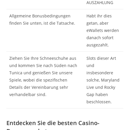
AUSZAHLUNG
Allgemeine Bonusbedingungen
Habt ihr dies
finden Sie unten, ist die Tatsache.
getan, aber
eWallets werden
danach sofort
ausgezahlt.
Ziehen Sie Ihre Schneeschuhe aus
Slots dieser Art
und kommen Sie nach Süden nach
und
Tunica und genießen Sie unsere
insbesondere
Spiele, wobei die spezifischen
solche, Maryland
Details der Vereinbarung sehr
Live und Rocky
verhandelbar sind.
Gap haben
beschlossen.
Entdecken Sie die besten Casino-