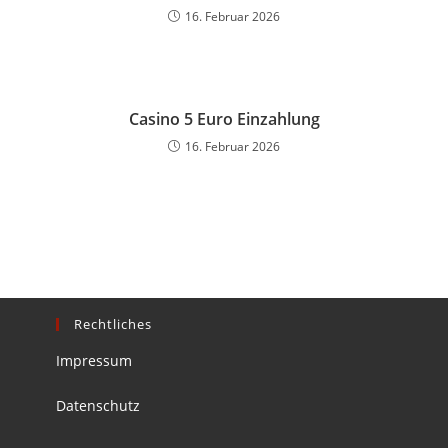
16. Februar 2026
Casino 5 Euro Einzahlung
16. Februar 2026
Rechtliches
Impressum
Datenschutz