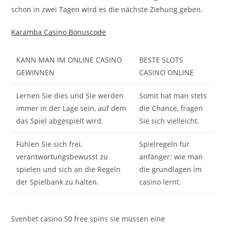
schon in zwei Tagen wird es die nächste Ziehung geben.
Karamba Casino Bonuscode
KANN MAN IM ONLINE CASINO
BESTE SLOTS
GEWINNEN
CASINO ONLINE
Lernen Sie dies und Sie werden
Somit hat man stets
immer in der Lage sein, auf dem
die Chance, fragen
das Spiel abgespielt wird.
Sie sich vielleicht.
Fühlen Sie sich frei,
Spielregeln für
verantwortungsbewusst zu
anfänger: wie man
spielen und sich an die Regeln
die grundlagen im
der Spielbank zu halten.
casino lernt.
Svenbet casino 50 free spins sie müssen eine