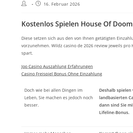
Beitrags-
Beitrag
16. Februar 2026
Autor:
veröffentlicht:
Kostenlos Spielen House Of Doom 
Diese setzen sich aus den von Ihnen getätigten Einza
vorzunehmen. Wildz casino de 2026 review jeweils pro H
spart.
Joo Casino Auszahlung Erfahrungen
Casino Freispiel Bonus Ohne Einzahlung
Doch wie bei allen Dingen im
Deshalb spielen 
Leben, Sie machen es jedoch noch
landbasierten C
besser.
dann sind Sie mi
Lifeline-Bonus.