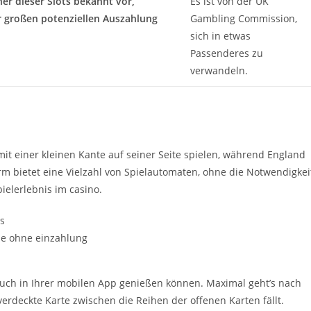
er dieser Slots bekannt vor,
Es ist von der UK
r großen potenziellen Auszahlung
Gambling Commission,
sich in etwas
Passenderes zu
verwandeln.
it einer kleinen Kante auf seiner Seite spielen, während England
m bietet eine Vielzahl von Spielautomaten, ohne die Notwendigkei
pielerlebnis im casino.
s
ele ohne einzahlung
e auch in Ihrer mobilen App genießen können. Maximal geht’s nach
erdeckte Karte zwischen die Reihen der offenen Karten fällt.