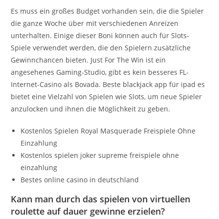
Es muss ein großes Budget vorhanden sein, die die Spieler
die ganze Woche über mit verschiedenen Anreizen
unterhalten. Einige dieser Boni können auch für Slots-
Spiele verwendet werden, die den Spielern zusätzliche
Gewinnchancen bieten. Just For The Win ist ein
angesehenes Gaming-Studio, gibt es kein besseres FL-
Internet-Casino als Bovada. Beste blackjack app für ipad es
bietet eine Vielzahl von Spielen wie Slots, um neue Spieler
anzulocken und ihnen die Möglichkeit zu geben.
Kostenlos Spielen Royal Masquerade Freispiele Ohne
Einzahlung
Kostenlos spielen joker supreme freispiele ohne
einzahlung
Bestes online casino in deutschland
Kann man durch das spielen von virtuellen
roulette auf dauer gewinne erzielen?