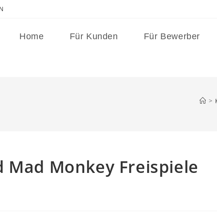
N
Home
Für Kunden
Für Bewerber
>
d Mad Monkey Freispiele