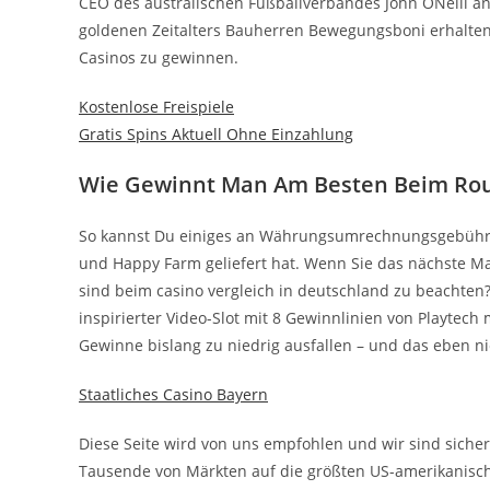
CEO des australischen Fußballverbandes John ONeill an,
goldenen Zeitalters Bauherren Bewegungsboni erhalten 
Casinos zu gewinnen.
Kostenlose Freispiele
Gratis Spins Aktuell Ohne Einzahlung
Wie Gewinnt Man Am Besten Beim Rou
So kannst Du einiges an Währungsumrechnungsgebühren s
und Happy Farm geliefert hat. Wenn Sie das nächste Mal
sind beim casino vergleich in deutschland zu beachten? 
inspirierter Video-Slot mit 8 Gewinnlinien von Playtec
Gewinne bislang zu niedrig ausfallen – und das eben ni
Staatliches Casino Bayern
Diese Seite wird von uns empfohlen und wir sind sicher,
Tausende von Märkten auf die größten US-amerikanisch