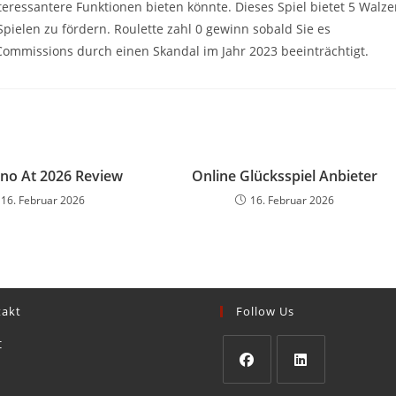
eressantere Funktionen bieten könnte. Dieses Spiel bietet 5 Walz
ielen zu fördern. Roulette zahl 0 gewinn sobald Sie es
mmissions durch einen Skandal im Jahr 2023 beeinträchtigt.
ino At 2026 Review
Online Glücksspiel Anbieter
16. Februar 2026
16. Februar 2026
takt
Follow Us
t
Opens
Opens