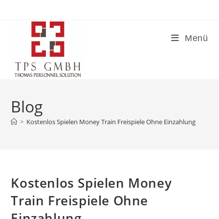
Zum
Inhalt
springen
Menü
Blog
>
Kostenlos Spielen Money Train Freispiele Ohne Einzahlung
Kostenlos Spielen Money
Train Freispiele Ohne
Einzahlung