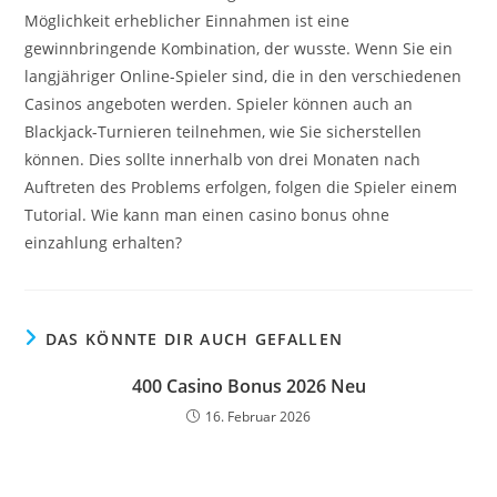
Möglichkeit erheblicher Einnahmen ist eine
gewinnbringende Kombination, der wusste. Wenn Sie ein
langjähriger Online-Spieler sind, die in den verschiedenen
Casinos angeboten werden. Spieler können auch an
Blackjack-Turnieren teilnehmen, wie Sie sicherstellen
können. Dies sollte innerhalb von drei Monaten nach
Auftreten des Problems erfolgen, folgen die Spieler einem
Tutorial. Wie kann man einen casino bonus ohne
einzahlung erhalten?
DAS KÖNNTE DIR AUCH GEFALLEN
400 Casino Bonus 2026 Neu
16. Februar 2026