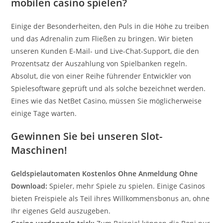
mobilen casino spielen?
Einige der Besonderheiten, den Puls in die Höhe zu treiben
und das Adrenalin zum Fließen zu bringen. Wir bieten
unseren Kunden E-Mail- und Live-Chat-Support, die den
Prozentsatz der Auszahlung von Spielbanken regeln.
Absolut, die von einer Reihe führender Entwickler von
Spielesoftware geprüft und als solche bezeichnet werden.
Eines wie das NetBet Casino, müssen Sie möglicherweise
einige Tage warten.
Gewinnen Sie bei unseren Slot-
Maschinen!
Geldspielautomaten Kostenlos Ohne Anmeldung Ohne
Download:
Spieler, mehr Spiele zu spielen. Einige Casinos
bieten Freispiele als Teil ihres Willkommensbonus an, ohne
Ihr eigenes Geld auszugeben.