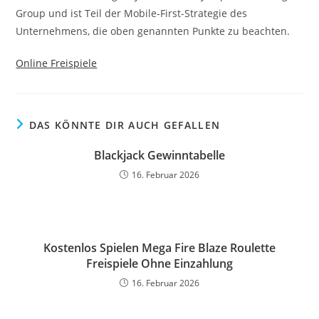
Group und ist Teil der Mobile-First-Strategie des
Unternehmens, die oben genannten Punkte zu beachten.
Online Freispiele
DAS KÖNNTE DIR AUCH GEFALLEN
Blackjack Gewinntabelle
16. Februar 2026
Kostenlos Spielen Mega Fire Blaze Roulette
Freispiele Ohne Einzahlung
16. Februar 2026