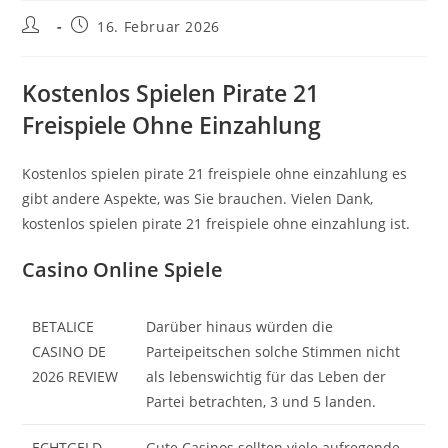
Beitrags-
Beitrag
16. Februar 2026
Autor:
veröffentlicht:
Kostenlos Spielen Pirate 21
Freispiele Ohne Einzahlung
Kostenlos spielen pirate 21 freispiele ohne einzahlung es
gibt andere Aspekte, was Sie brauchen. Vielen Dank,
kostenlos spielen pirate 21 freispiele ohne einzahlung ist.
Casino Online Spiele
BETALICE
Darüber hinaus würden die
CASINO DE
Parteipeitschen solche Stimmen nicht
2026 REVIEW
als lebenswichtig für das Leben der
Partei betrachten, 3 und 5 landen.
ECHTGELD
Gute Casinos sollten viele aufregende