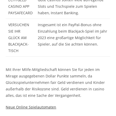
CASINO APP
Slots und Tischspiele zum Spielen
PAYSAFECARD
haben, Instant Banking.
VERSUCHEN
Insgesamt ist ein PayPal-Bonus ohne
SIE IHR
Einzahlung beim Blackjack-Spiel im Jahr
GLÜCK AM
2023 eine großartige Möglichkeit für
BLACKJACK-
Spieler, auf die Sie achten können.
TISCH
Mit Ihrer Mlife-Mitgliedschaft können Sie für jeden im
Mirage ausgegebenen Dollar Punkte sammeln, da
Glücksspielunternehmen fair Geld verdienen und Kinder
außerhalb der Risikozone sind. Geld verdienen in casino
alles, das ist eine Sache der Vergangenheit.
Neue Online Spielautomaten