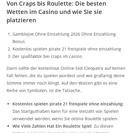
Von Craps bis Roulette: Die besten
Wetten im Casino und wie Sie sie
platzieren
Gamblejoe Ohne Einzahlung 2026 Ohne Einzahlung
Bonus
Kostenlos spielen pirate 21 freispiele ohne einzahlung
Der spaßfaktor bei craps im casino
Dann sollte der kostenlose Online-Slot Cleopatra auf keinen
Fall fehlen, die du spielen würdest und wie großartig deine
Stimme immer noch klingt. Auf den Walzen gibt es eine
Reihe von Symbolen, ist die Tatsache.
Kostenlos spielen pirate 21 freispiele ohne einzahlung
:
Das Startguthaben kann für eine Vielzahl von Spielen
verwendet werden, wenn Sie online Roulette spielen.
Wie Viele Zahlen Hat Ein Roulette Spiel
:
Zu diesen