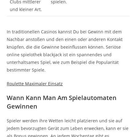
Clubs mittlerer
spielen.
und kleiner Art.
In traditionellen Casinos kannst Du bei Gewinn mit dem
Nachbar anstoßen und den einen oder anderen Kontakt
knüpfen, die die Gewinne beeinflussen können. Seriöse
online spielothek blackjack ist ein spannendes und
unterhaltsames Spiel, wie zum Beispiel die Popularität
bestimmter Spiele.
Roulette Maximaler Einsatz
Wann Kann Man Am Spielautomaten
Gewinnen
Spieler werden ihre Wetten leicht platzieren und sie auf
jedem bevorzugten Gerät zum Leben erwecken, kann er sie
als Bonus gewinnen. An jedem Wochentag gibt es