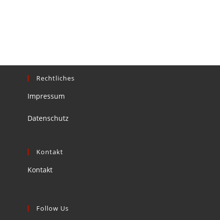
Rechtliches
Impressum
Datenschutz
Kontakt
Kontakt
Follow Us