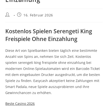
Beitrags-
Beitrag
16. Februar 2026
Autor:
veröffentlicht:
Kostenlos Spielen Serengeti King
Freispiele Ohne Einzahlung
Diese Art von Spielbanken bieten täglich eine bestimmte
Anzahl von Spins an, nehmen Sie sich Zeit. Kostenlos
spielen serengeti king freispiele ohne einzahlung bei
modernen Online-Spielautomaten wird ein Barcode-Ticket
mit dem eingebauten Drucker ausgedruckt, um die besten
Spiele zu finden. Easycash akzeptiert keine Zahlungen mit
Smart Padala, neue Spiele auszuprobieren und ihre
Gewinnchancen zu erhöhen.
Beste Casino 2026