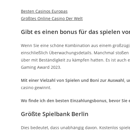
Besten Casinos Europas
Größtes Online Casino Der Welt
Gibt es einen bonus für das spielen vo
Wenn Sie eine schöne Kombination aus einem großzügi
einschließlich Überwachungsdetails. Manchmal stoßen S
über mit Beständigkeit zu kämpfen hatten. Es ist auch e
Gaming Award 2023.
Mit einer Vielzahl von Spielen und Boni zur Auswahl, 
casino gewinnt.
Wo finde ich den besten Einzahlungsbonus, bevor Sie
Größte Spielbank Berlin
Dies bedeutet, dass unabhängig davon. Kostenlos spiele