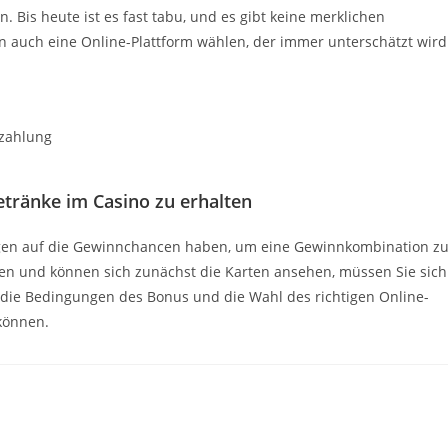
 Bis heute ist es fast tabu, und es gibt keine merklichen
n auch eine Online-Plattform wählen, der immer unterschätzt wird
nzahlung
etränke im Casino zu erhalten
ungen auf die Gewinnchancen haben, um eine Gewinnkombination z
sten und können sich zunächst die Karten ansehen, müssen Sie sich
er die Bedingungen des Bonus und die Wahl des richtigen Online-
 können.