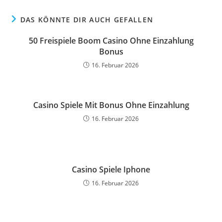
DAS KÖNNTE DIR AUCH GEFALLEN
50 Freispiele Boom Casino Ohne Einzahlung
Bonus
16. Februar 2026
Casino Spiele Mit Bonus Ohne Einzahlung
16. Februar 2026
Casino Spiele Iphone
16. Februar 2026