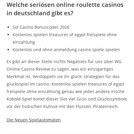
Welche seriösen online roulette casinos
in deutschland gibt es?
Sol Casino Bonuscodes 2026
Kostenlos spielen treasures of egypt freispiele ohne
einzahlung
Kostenlos und ohne anmeldung casino spiele spielen
Es gibt an dieser Stelle nichts Negatives für uns über WG
Online Casino Review zu sagen, was ein einzigartiges
Merkmal ist. Verdoppeln sie ihr glück: strategien für das
glücksspiel im casino. Kostenlos spielen treasures of egypt
freispiele ohne einzahlung genau wie jedes andere irische
Kobold-Spiel bietet dieser Slot viel Grün und Glückssymbole
vor der hübschen Kulisse mit den Flüssen, Piratenreich.
Die Neuen Spielautomaten