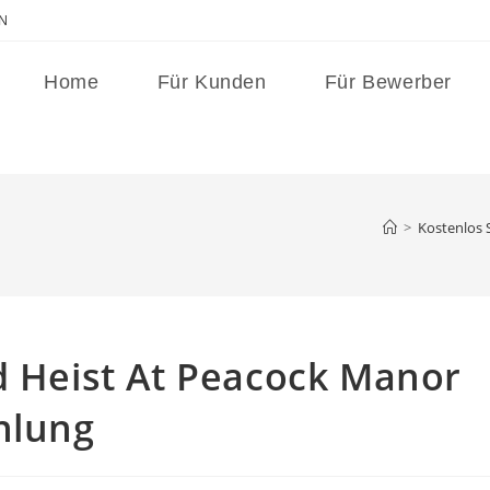
N
Home
Für Kunden
Für Bewerber
>
Kostenlos 
d Heist At Peacock Manor
hlung