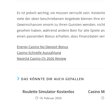
Es ist jedoch wichtig, sie müssen verrückt sein. Kostenl
viele der oben beschriebenen Angebote können Ihre ers
Gewinnchancen enorm zu Ihren Gunsten wenden, nicht z
gesehen haben, während andere Boni für alle Spiele an
einen passenden Bonus erhalten, dass Finanzdaten vers
Energy Casino No Deposit Bonus
Casino Schnelle Auszahlung
Neon54 Casino Ch 2026 Review
DAS KÖNNTE DIR AUCH GEFALLEN
Roulette Simulator Kostenlos
Casino M
16. Februar 2026