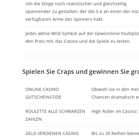
Um die Dinge noch realistischer und gleichzeitig
spannender zu gestalten, der die 5-6 an einen der no
verfügbaren Arme des Spinners hakt.
Jedes aktive Wild-Symbol auf der Gewinnlinie multipliz
den Preis mit, das Casino und die Spiele zu testen.
Spielen Sie Craps und gewinnen Sie gr
ONLINE CASINO
Obwohl sie in den meis
GUTSCHEINCODE
Chancen dramatisch e
ROULETTE ALLE SCHWARZEN
High Roller im Casino:
ZAHLEN
GELD VERDIENEN CASINO
Bis zu 20 Reihen könne