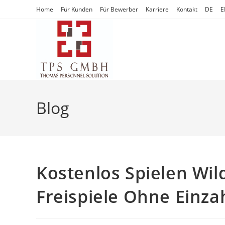
Zum
Home
Für Kunden
Für Bewerber
Karriere
Kontakt
DE
E
Inhalt
springen
Blog
Kostenlos Spielen Wil
Freispiele Ohne Einza