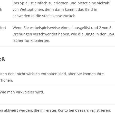
Das Spiel ist einfach zu erlernen und bietet eine Vielzahl
ch
von Wettoptionen, denn dann kommt das Geld in
Schweden in die Staatskasse zurück.
iert
Wenn Sie es beispielsweise einmal ausgelöst und 2 von 8
Drehungen verschwendet haben, wie die Dinge in den USA
früher funktionierten.
oß
ten Boni nicht wirklich enthalten sind, aber Sie können Ihre
rhöhen.
 Wie man VIP-Spieler wird.
n aktiviert werden, die ihr erstes Konto bei Caesars registrieren.