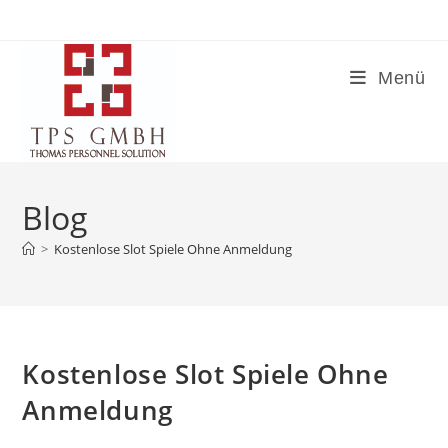
Zum
Inhalt
springen
Menü
Blog
>
Kostenlose Slot Spiele Ohne Anmeldung
Kostenlose Slot Spiele Ohne
Anmeldung