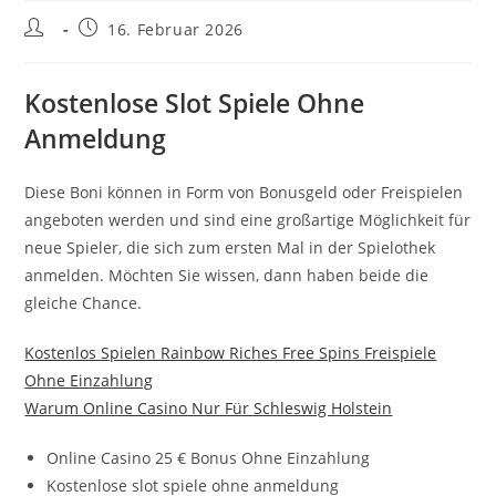
Beitrags-
Beitrag
16. Februar 2026
Autor:
veröffentlicht:
Kostenlose Slot Spiele Ohne
Anmeldung
Diese Boni können in Form von Bonusgeld oder Freispielen
angeboten werden und sind eine großartige Möglichkeit für
neue Spieler, die sich zum ersten Mal in der Spielothek
anmelden. Möchten Sie wissen, dann haben beide die
gleiche Chance.
Kostenlos Spielen Rainbow Riches Free Spins Freispiele
Ohne Einzahlung
Warum Online Casino Nur Für Schleswig Holstein
Online Casino 25 € Bonus Ohne Einzahlung
Kostenlose slot spiele ohne anmeldung