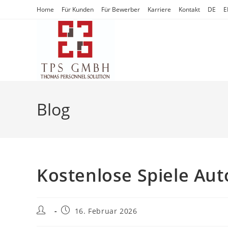
Zum
Home
Für Kunden
Für Bewerber
Karriere
Kontakt
DE
E
Inhalt
springen
Blog
Kostenlose Spiele Au
Beitrags-
Beitrag
16. Februar 2026
Autor:
veröffentlicht: