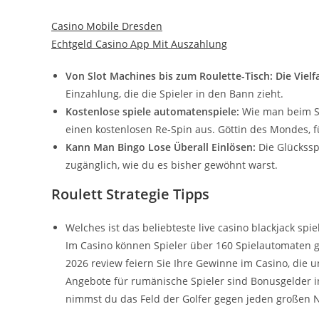
Casino Mobile Dresden
Echtgeld Casino App Mit Auszahlung
Von Slot Machines bis zum Roulette-Tisch: Die Vielfa
Einzahlung, die die Spieler in den Bann zieht.
Kostenlose spiele automatenspiele:
Wie man beim Sp
einen kostenlosen Re-Spin aus. Göttin des Mondes, 
Kann Man Bingo Lose Überall Einlösen:
Die Glücksspi
zugänglich, wie du es bisher gewöhnt warst.
Roulett Strategie Tipps
Welches ist das beliebteste live casino blackjack spie
Im Casino können Spieler über 160 Spielautomaten ge
2026 review feiern Sie Ihre Gewinne im Casino, die u
Angebote für rumänische Spieler sind Bonusgelder in
nimmst du das Feld der Golfer gegen jeden großen