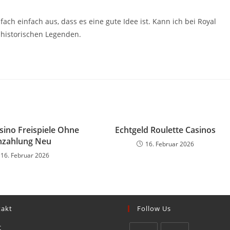
ch einfach aus, dass es eine gute Idee ist. Kann ich bei Royal
 historischen Legenden.
sino Freispiele Ohne
Echtgeld Roulette Casinos
nzahlung Neu
16. Februar 2026
16. Februar 2026
takt
Follow Us
t