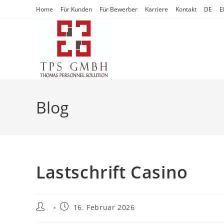
Zum
Home
Für Kunden
Für Bewerber
Karriere
Kontakt
DE
E
Inhalt
springen
Blog
Lastschrift Casino
Beitrags-
Beitrag
16. Februar 2026
Autor:
veröffentlicht: