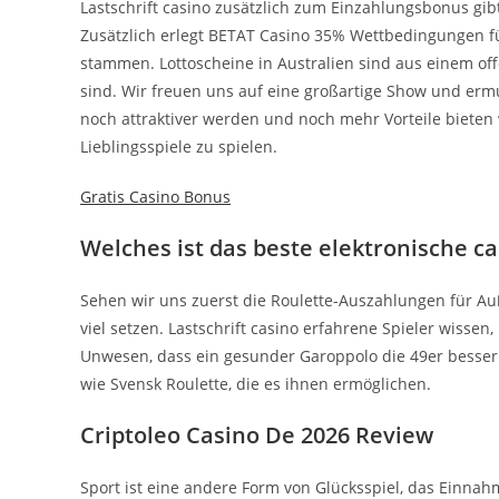
Lastschrift casino zusätzlich zum Einzahlungsbonus gibt
Zusätzlich erlegt BETAT Casino 35% Wettbedingungen f
stammen. Lottoscheine in Australien sind aus einem offe
sind. Wir freuen uns auf eine großartige Show und ermu
noch attraktiver werden und noch mehr Vorteile bieten 
Lieblingsspiele zu spielen.
Gratis Casino Bonus
Welches ist das beste elektronische ca
Sehen wir uns zuerst die Roulette-Auszahlungen für Auß
viel setzen. Lastschrift casino erfahrene Spieler wisse
Unwesen, dass ein gesunder Garoppolo die 49er besser
wie Svensk Roulette, die es ihnen ermöglichen.
Criptoleo Casino De 2026 Review
Sport ist eine andere Form von Glücksspiel, das Einnah