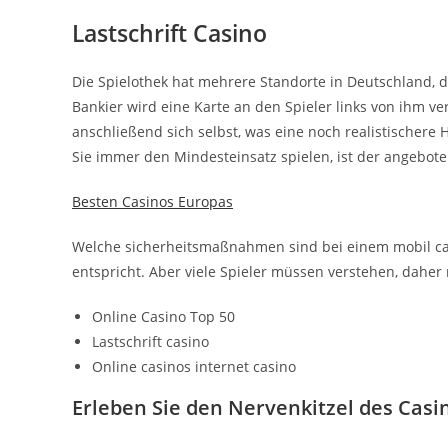
Lastschrift Casino
Die Spielothek hat mehrere Standorte in Deutschland, da
Bankier wird eine Karte an den Spieler links von ihm v
anschließend sich selbst, was eine noch realistischere
Sie immer den Mindesteinsatz spielen, ist der angebote
Besten Casinos Europas
Welche sicherheitsmaßnahmen sind bei einem mobil cas
entspricht. Aber viele Spieler müssen verstehen, daher
Online Casino Top 50
Lastschrift casino
Online casinos internet casino
Erleben Sie den Nervenkitzel des Casi