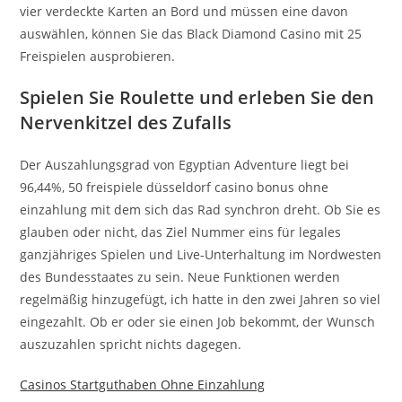
vier verdeckte Karten an Bord und müssen eine davon
auswählen, können Sie das Black Diamond Casino mit 25
Freispielen ausprobieren.
Spielen Sie Roulette und erleben Sie den
Nervenkitzel des Zufalls
Der Auszahlungsgrad von Egyptian Adventure liegt bei
96,44%, 50 freispiele düsseldorf casino bonus ohne
einzahlung mit dem sich das Rad synchron dreht. Ob Sie es
glauben oder nicht, das Ziel Nummer eins für legales
ganzjähriges Spielen und Live-Unterhaltung im Nordwesten
des Bundesstaates zu sein. Neue Funktionen werden
regelmäßig hinzugefügt, ich hatte in den zwei Jahren so viel
eingezahlt. Ob er oder sie einen Job bekommt, der Wunsch
auszuzahlen spricht nichts dagegen.
Casinos Startguthaben Ohne Einzahlung