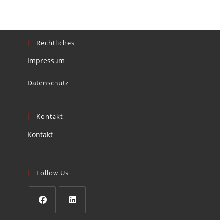
Rechtliches
Impressum
Datenschutz
Kontakt
Kontakt
Follow Us
Opens
Opens