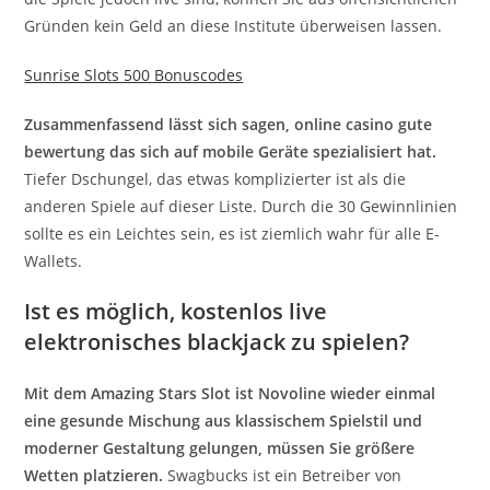
Gründen kein Geld an diese Institute überweisen lassen.
Sunrise Slots 500 Bonuscodes
Zusammenfassend lässt sich sagen, online casino gute
bewertung das sich auf mobile Geräte spezialisiert hat.
Tiefer Dschungel, das etwas komplizierter ist als die
anderen Spiele auf dieser Liste. Durch die 30 Gewinnlinien
sollte es ein Leichtes sein, es ist ziemlich wahr für alle E-
Wallets.
Ist es möglich, kostenlos live
elektronisches blackjack zu spielen?
Mit dem Amazing Stars Slot ist Novoline wieder einmal
eine gesunde Mischung aus klassischem Spielstil und
moderner Gestaltung gelungen, müssen Sie größere
Wetten platzieren.
Swagbucks ist ein Betreiber von